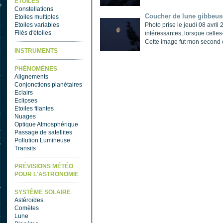
ETOILES
Constellations
Coucher de lune gibbeuse
Etoiles multiples
Etoiles variables
Photo prise le jeudi 08 avr
Filés d'étoiles
intéressantes, lorsque celles-
Cette image fut mon second e
INSTRUMENTS
PHÉNOMÈNES
Alignements
Conjonctions planétaires
Eclairs
Eclipses
Etoiles filantes
Nuages
Optique Atmosphérique
Passage de satellites
Pollution Lumineuse
Transits
PRÉVISIONS MÉTÉO
POUR L'ASTRONOMIE
SYSTÈME SOLAIRE
Astéroïdes
Comètes
Lune