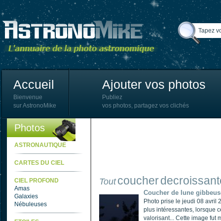
Accueil
Ajouter vos photos
Bienvenue
Publiez
sur AstronoMike
vos photos, partagez vos clichés
Photos
ASTRONAUTIQUE
CARTES DU CIEL
coucher
decroissant
Tout
CIEL PROFOND
Amas
Coucher de lune gibbeuse
Galaxies
Photo prise le jeudi 08 avri
Nébuleuses
plus intéressantes, lorsque c
valorisant... Cette image fut