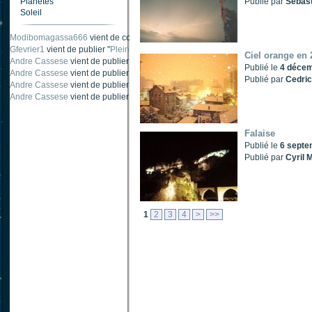
Planètes
Publié par
Sebast
Soleil
Modibomagassa666
vient de commenter "
Ombre portée d'une traînée d'avion
".
Gfevrier1
vient de publier "
Pleine Lune - 9 Aout 205
".
Ciel orange en 
Andre Cassese
vient de publier "
Tache solaire 18 juin 2021 lunette 120 mm Ha
Publié le
4 décem
Andre Cassese
vient de publier "
Tache solaire 21 juin 2021 lunette halpha 12
Publié par
Cedric
Andre Cassese
vient de publier "
taches solaires et zone active halpha 27 juin
Andre Cassese
vient de publier "
Protuberance explosive 9 juin 2021 lunette h
Falaise
Publié le
6 septe
Publié par
Cyril M
1
2
3
4
>
>>