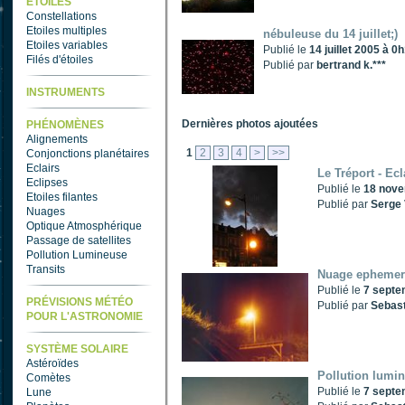
ETOILES
Constellations
Etoiles multiples
nébuleuse du 14 juillet;)
Etoiles variables
Publié le
14 juillet 2005 à 0
Filés d'étoiles
Publié par
bertrand k.***
INSTRUMENTS
Dernières photos ajoutées
PHÉNOMÈNES
Alignements
1
2
3
4
>
>>
Conjonctions planétaires
Eclairs
Le Tréport - Ecl
Eclipses
Publié le
18 nove
Etoiles filantes
Publié par
Serge 
Nuages
Optique Atmosphérique
Passage de satellites
Pollution Lumineuse
Transits
Nuage ephemere
Publié le
7 septe
PRÉVISIONS MÉTÉO
Publié par
Sebast
POUR L'ASTRONOMIE
SYSTÈME SOLAIRE
Astéroïdes
Pollution lumin
Comètes
Publié le
7 septe
Lune