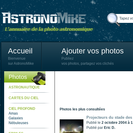
Accueil
Ajouter vos photos
Bienvenue
Publiez
sur AstronoMike
vos photos, partagez vos clichés
Photos
ASTRONAUTIQUE
CARTES DU CIEL
CIEL PROFOND
Photos les plus consultées
Amas
Projecteurs du stade des
Galaxies
Publié le
2 octobre 2004 à 
Nébuleuses
Publié par
Eric D.