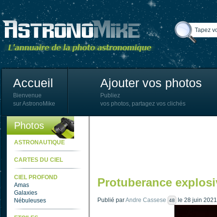
Accueil
Ajouter vos photos
Bienvenue
Publiez
sur AstronoMike
vos photos, partagez vos clichés
Photos
ASTRONAUTIQUE
CARTES DU CIEL
CIEL PROFOND
Protuberance explosi
Amas
Galaxies
Publié par
Andre Cassese
le 28 juin 202
Nébuleuses
48