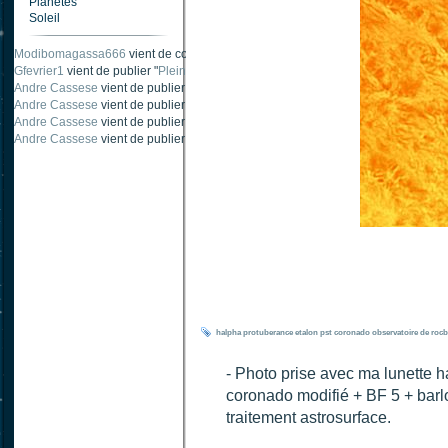
Planètes
Soleil
Modibomagassa666
vient de commenter "
Ombre portée d'une traînée d'avion
".
Gfevrier1
vient de publier "
Pleine Lune - 9 Aout 205
".
Andre Cassese
vient de publier "
Tache solaire 18 juin 2021 lunette 120 mm Ha
Andre Cassese
vient de publier "
Tache solaire 21 juin 2021 lunette halpha 12
Andre Cassese
vient de publier "
taches solaires et zone active halpha 27 juin
Andre Cassese
vient de publier "
Protuberance explosive 9 juin 2021 lunette h
halpha
protuberance
etalon pst coronado
observatoire de roc
- Photo prise avec ma lunette
coronado modifié + BF 5 + bar
traitement astrosurface.