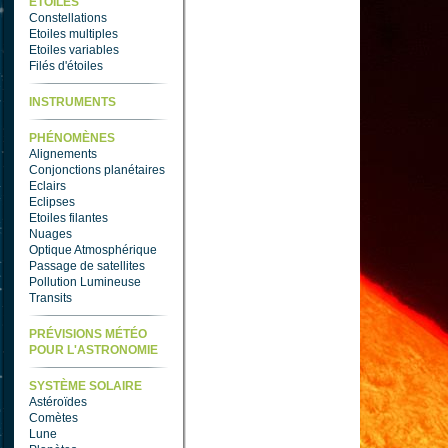
ETOILES
Constellations
Etoiles multiples
Etoiles variables
Filés d'étoiles
INSTRUMENTS
PHÉNOMÈNES
Alignements
Conjonctions planétaires
Eclairs
Eclipses
Etoiles filantes
Nuages
Optique Atmosphérique
Passage de satellites
Pollution Lumineuse
Transits
PRÉVISIONS MÉTÉO
POUR L'ASTRONOMIE
SYSTÈME SOLAIRE
Astéroïdes
Comètes
Lune