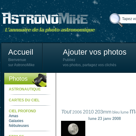
Accueil
Ajouter vos photos
Bienvenue
Publiez
sur AstronoMike
vos photos, partagez vos clichés
Photos
ASTRONAUTIQUE
CARTES DU CIEL
m
Tout
CIEL PROFOND
203mm
2010
2006
lune
bleu
Amas
lune 23 janv 2008
Galaxies
Nébuleuses