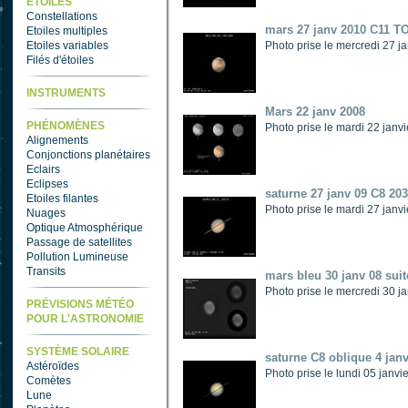
ETOILES
Constellations
mars 27 janv 2010 C11 
Etoiles multiples
Etoiles variables
Photo prise le mercredi 27 
Filés d'étoiles
INSTRUMENTS
Mars 22 janv 2008
PHÉNOMÈNES
Photo prise le mardi 22 jan
Alignements
Conjonctions planétaires
Eclairs
Eclipses
saturne 27 janv 09 C8 2
Etoiles filantes
Photo prise le mardi 27 jan
Nuages
Optique Atmosphérique
Passage de satellites
Pollution Lumineuse
Transits
mars bleu 30 janv 08 suit
Photo prise le mercredi 30 
PRÉVISIONS MÉTÉO
POUR L'ASTRONOMIE
SYSTÈME SOLAIRE
saturne C8 oblique 4 jan
Astéroïdes
Photo prise le lundi 05 janv
Comètes
Lune