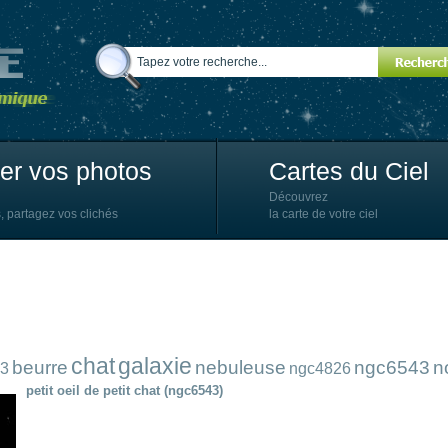
ter vos photos
Cartes du Ciel
Découvrez
, partagez vos clichés
la carte de votre ciel
chat
galaxie
beurre
nebuleuse
ngc6543
n
3
ngc4826
petit oeil de petit chat (ngc6543)