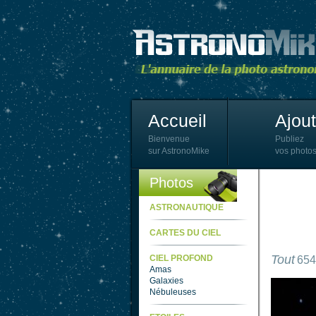
Accueil
Ajou
Bienvenue
Publiez
sur AstronoMike
vos photos
Photos
ASTRONAUTIQUE
CARTES DU CIEL
Tout
CIEL PROFOND
654
Amas
Galaxies
Nébuleuses