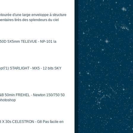
ntourée d'une large enveloppe à structure
mentaires tirés des splendeurs du ciel
N 350D 5X5mm TELEVUE - NP-101 la
dept71) STARLIGHT - MX5 - 12 bits SKY
ro N&B 50min FREHEL - Newton 150/750 50
 photoshop
8 X 30s CELESTRON - G8 Pas facile en