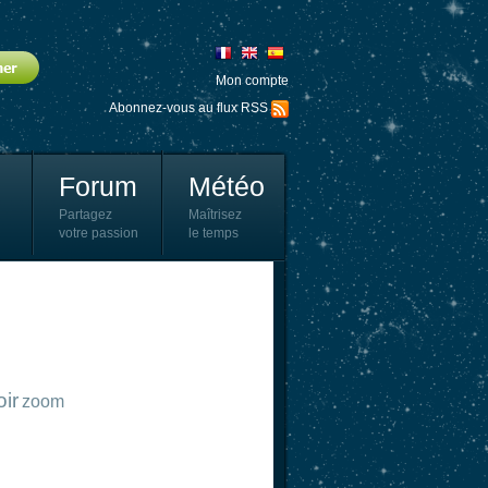
Mon compte
Abonnez-vous au flux RSS
Forum
Météo
Partagez
Maîtrisez
votre passion
le temps
oir
zoom