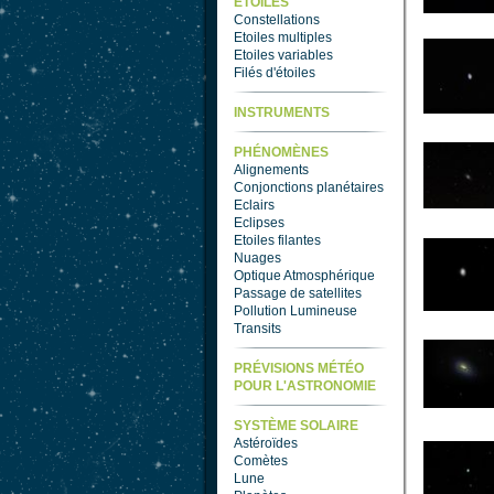
ETOILES
Constellations
Etoiles multiples
Etoiles variables
Filés d'étoiles
INSTRUMENTS
PHÉNOMÈNES
Alignements
Conjonctions planétaires
Eclairs
Eclipses
Etoiles filantes
Nuages
Optique Atmosphérique
Passage de satellites
Pollution Lumineuse
Transits
PRÉVISIONS MÉTÉO
POUR L'ASTRONOMIE
SYSTÈME SOLAIRE
Astéroïdes
Comètes
Lune