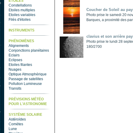
ETOILES
Constellations
Coucher de Soleil au pay
Etoiles multiples
Etoiles variables
Photo prise le samedi 20 nov
Filés d'étoiles
Barques, a proximité des par
INSTRUMENTS
clavius et son arrière pay
PHÉNOMÈNES
Photo prise le lundi 28 se
Alignements
180/2700
Conjonctions planétaires
Eclairs
Eclipses
Etoiles filantes
Nuages
Optique Atmosphérique
Passage de satellites
Pollution Lumineuse
Transits
PRÉVISIONS MÉTÉO
POUR L'ASTRONOMIE
SYSTÈME SOLAIRE
Astéroïdes
Comètes
Lune