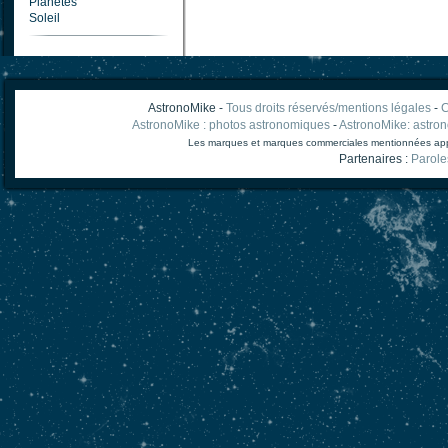
Planètes
Soleil
AstronoMike -
Tous droits réservés/mentions légales
-
C
AstronoMike : photos astronomiques
-
AstronoMike: astro
Les marques et marques commerciales mentionnées appart
Partenaires :
Parole