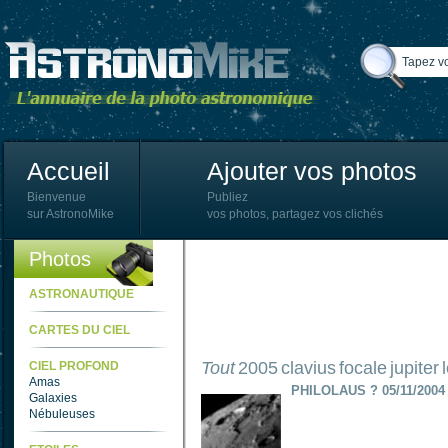
Accueil
Ajouter vos photos
Bienvenue
Publiez
sur AstronoMike
vos photos, partagez vos clichés
Photos
ASTRONAUTIQUE
CARTES DU CIEL
Tout
2005
clavius
focale
jupiter
CIEL PROFOND
Amas
PHILOLAUS ? 05/11/2004
Galaxies
Nébuleuses