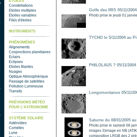
ETOILES
Constellations
Golfe des IRIS 05/11/200
Etoiles multiples
Etoiles variables
Photo prise le jeudi 01 jan
Filés d'étoiles
INSTRUMENTS
TYCHO le 5/11/2004 au P
PHÉNOMÈNES
Alignements
Conjonctions planétaires
Eclairs
Eclipses
PHILOLAUS ? 05/11/2004
Etoiles filantes
Nuages
Optique Atmosphérique
Passage de satellites
Pollution Lumineuse
Transits
Longomontanus 05/11/20
PRÉVISIONS MÉTÉO
POUR L'ASTRONOMIE
SYSTÈME SOLAIRE
Saturne du 08/01/2005 au
Astéroïdes
Photo prise le samedi 08 ja
Comètes
images 3)image en NB (ATIK) 
Lune
composition LRGB des 2 pr