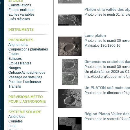
ETOILES
Constellations
Platon et la vallée des al
Etoiles multiples
Etoiles variables
Photo prise le jeudi 01 janv
Filés d'étoiles
INSTRUMENTS
Lune platon
PHÉNOMÈNES
Photo prise le mardi 30 
Alignements
Maksutov 180/1800 16
Conjonctions planétaires
Eclairs
Eclipses
Dimensions craterlets da
Etoiles filantes
Photo prise le mardi 30 n
Nuages
Un platon fait en 2008 au C14
Optique Atmosphérique
http://lpod.org/coppermine/
Passage de satellites
Pollution Lumineuse
Transits
Un PLATON raté mais spe
Photo prise le dimanche 04
PRÉVISIONS MÉTÉO
POUR L'ASTRONOMIE
SYSTÈME SOLAIRE
Région Platon Vallee des
Astéroïdes
Photo prise le samedi 07 ao
Comètes
Lune