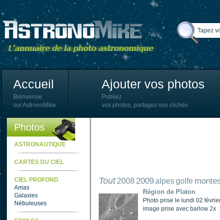
Accueil
Ajouter vos photos
Bienvenue
Publiez
sur AstronoMike
vos photos, partagez vos clichés
Photos
ASTRONAUTIQUE
CARTES DU CIEL
Tout
CIEL PROFOND
2009
monte
2008
alpes
golfe
Amas
Région de Platon
Galaxies
Photo prise le lundi 02 fév
Nébuleuses
image prise avec barlow 2x