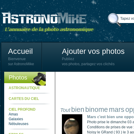
Accueil
Ajouter vos photos
Bienvenue
Publiez
sur AstronoMike
vos photos, partagez vos clichés
Photos
ASTRONAUTIQUE
CARTES DU CIEL
bien
binome
mars
op
Tout
CIEL PROFOND
Amas
Mars c'est bien une oppos
Galaxies
Photo prise le dimanche 03
Nébuleuses
Conditions de prises de vue :
Noisy le GRand ( 93 ) le 3 aou