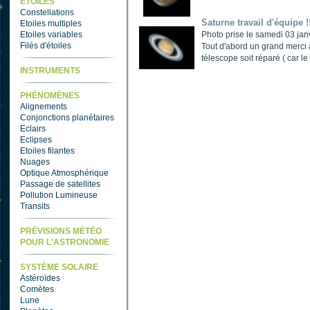
ETOILES
Constellations
Saturne travail d'équipe !
Etoiles multiples
Etoiles variables
Photo prise le samedi 03 ja
Filés d'étoiles
Tout d'abord un grand merci 
télescope soit réparé ( car le j
INSTRUMENTS
PHÉNOMÈNES
Alignements
Conjonctions planétaires
Eclairs
Eclipses
Etoiles filantes
Nuages
Optique Atmosphérique
Passage de satellites
Pollution Lumineuse
Transits
PRÉVISIONS MÉTÉO
POUR L'ASTRONOMIE
SYSTÈME SOLAIRE
Astéroïdes
Comètes
Lune