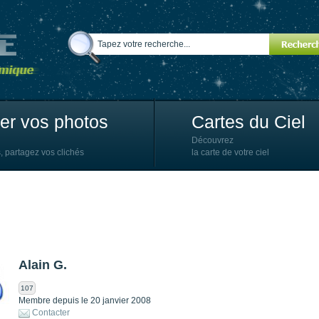
ter vos photos
Cartes du Ciel
Découvrez
, partagez vos clichés
la carte de votre ciel
Alain G.
107
Membre depuis le 20 janvier 2008
Contacter