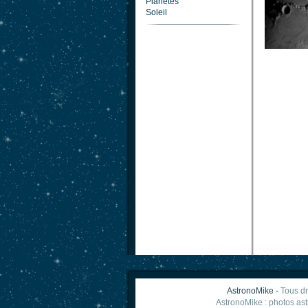
Planètes
Soleil
AstronoMike -
Tous dr
AstronoMike : photos as