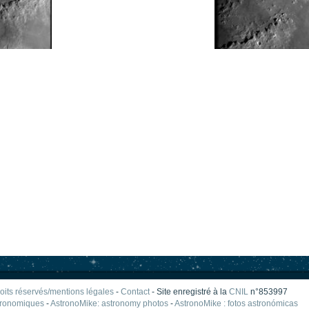
oits réservés/mentions légales
-
Contact
- Site enregistré à la
CNIL
n°853997
tronomiques
-
AstronoMike: astronomy photos
-
AstronoMike : fotos astronómicas