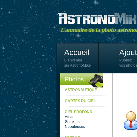
Accueil
Ajou
Bienvenue
Publiez
sur AstronoMike
vos photos
Photos
ASTRONAUTIQUE
CARTES DU CIEL
CIEL PROFOND
Amas
Galaxies
Nébuleuses