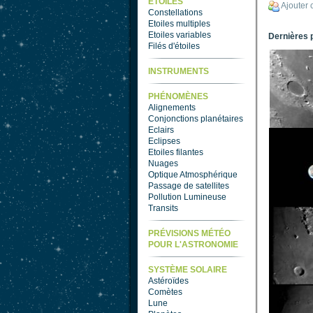
ETOILES
Ajouter
Constellations
Etoiles multiples
Etoiles variables
Dernières 
Filés d'étoiles
INSTRUMENTS
PHÉNOMÈNES
Alignements
Conjonctions planétaires
Eclairs
Eclipses
Etoiles filantes
Nuages
Optique Atmosphérique
Passage de satellites
Pollution Lumineuse
Transits
PRÉVISIONS MÉTÉO
POUR L'ASTRONOMIE
SYSTÈME SOLAIRE
Astéroïdes
Comètes
Lune