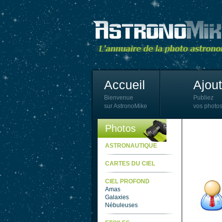
Accueil
Ajou
Bienvenue
Publiez
sur AstronoMike
vos photos
Photos
ASTRONAUTIQUE
CARTES DU CIEL
CIEL PROFOND
Amas
Galaxies
Nébuleuses