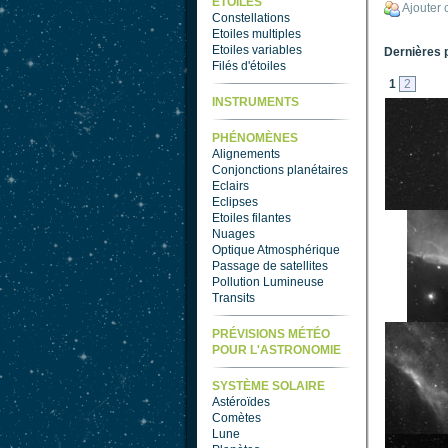
ETOILES
Ajouter
Constellations
Etoiles multiples
Etoiles variables
Dernières 
Filés d'étoiles
1
2
INSTRUMENTS
PHÉNOMÈNES
Alignements
Conjonctions planétaires
Eclairs
Eclipses
Etoiles filantes
Nuages
Optique Atmosphérique
Passage de satellites
Pollution Lumineuse
Transits
PRÉVISIONS MÉTÉO
POUR L'ASTRONOMIE
SYSTÈME SOLAIRE
Astéroïdes
Comètes
Lune