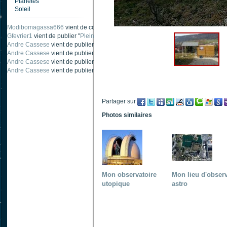
Planètes
Soleil
Carnabystreet
vient de publier "
Ombre traînée de condensation
".
Modibomagassa666
vient de commenter "
Ombre portée d'une traînée d'avion
".
Gfevrier1
vient de publier "
Pleine Lune - 9 Aout 205
".
Andre Cassese
vient de publier "
Tache solaire 18 juin 2021 lunette 120 mm Ha
Andre Cassese
vient de publier "
Tache solaire 21 juin 2021 lunette halpha 12
Andre Cassese
vient de publier "
taches solaires et zone active halpha 27 juin
Partager sur
Photos similaires
Mon observatoire
Mon lieu d'obser
utopique
astro