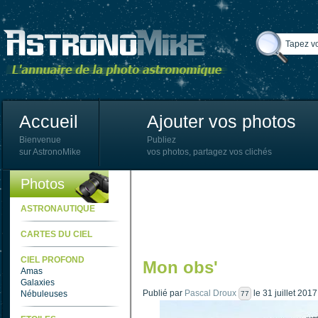
Accueil
Ajouter vos photos
Bienvenue
Publiez
sur AstronoMike
vos photos, partagez vos clichés
Photos
ASTRONAUTIQUE
CARTES DU CIEL
CIEL PROFOND
Mon obs'
Amas
Galaxies
Publié par
Pascal Droux
le 31 juillet 201
Nébuleuses
77