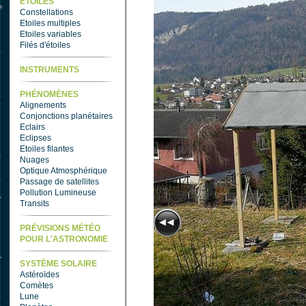
ETOILES
Constellations
Etoiles multiples
Etoiles variables
Filés d'étoiles
INSTRUMENTS
PHÉNOMÈNES
Alignements
Conjonctions planétaires
Eclairs
Eclipses
Etoiles filantes
Nuages
Optique Atmosphérique
Passage de satellites
Pollution Lumineuse
Transits
PRÉVISIONS MÉTÉO
POUR L'ASTRONOMIE
SYSTÈME SOLAIRE
Astéroïdes
Comètes
Lune