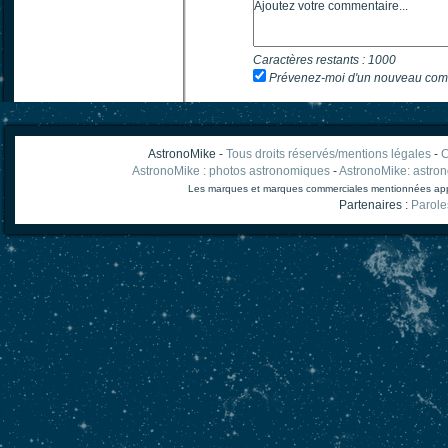
Caractères restants :
1000
Prévenez-moi d'un nouveau com
AstronoMike -
Tous droits réservés/mentions légales
-
C
AstronoMike : photos astronomiques
-
AstronoMike: astro
Les marques et marques commerciales mentionnées appart
Partenaires :
Parole