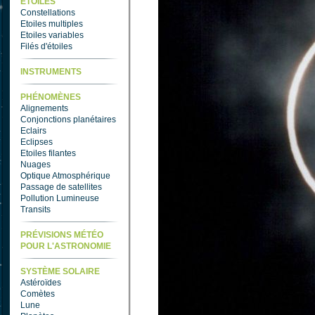
ETOILES
Constellations
Etoiles multiples
Etoiles variables
Filés d'étoiles
INSTRUMENTS
PHÉNOMÈNES
Alignements
Conjonctions planétaires
Eclairs
Eclipses
Etoiles filantes
Nuages
Optique Atmosphérique
Passage de satellites
Pollution Lumineuse
Transits
PRÉVISIONS MÉTÉO
POUR L'ASTRONOMIE
SYSTÈME SOLAIRE
Astéroïdes
Comètes
Lune