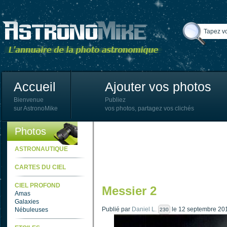
Accueil
Ajouter vos photos
Bienvenue
Publiez
sur AstronoMike
vos photos, partagez vos clichés
Photos
ASTRONAUTIQUE
CARTES DU CIEL
CIEL PROFOND
Messier 2
Amas
Galaxies
Publié par
Daniel L.
le 12 septembre 20
Nébuleuses
230