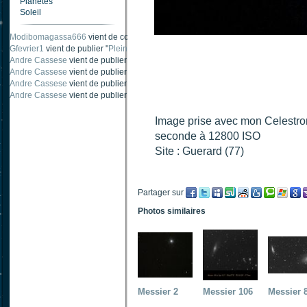
Planètes
Soleil
Modibomagassa666
vient de commenter "
Ombre portée d'une traînée d'avion
".
Gfevrier1
vient de publier "
Pleine Lune - 9 Aout 205
".
Andre Cassese
vient de publier "
Tache solaire 18 juin 2021 lunette 120 mm Ha
Andre Cassese
vient de publier "
Tache solaire 21 juin 2021 lunette halpha 12
Andre Cassese
vient de publier "
taches solaires et zone active halpha 27 juin
Andre Cassese
vient de publier "
Protuberance explosive 9 juin 2021 lunette h
Image prise avec mon Celestr
seconde à 12800 ISO
Site : Guerard (77)
Partager sur
Photos similaires
Messier 2
Messier 106
Messier 8