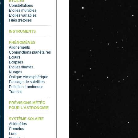
ETOILES
Constellations
Etoiles multiples
Etoiles variables
Filés d'étoiles
INSTRUMENTS
PHÉNOMÈNES
Alignements
Conjonctions planétaires
Eclairs
Eclipses
Etoiles filantes
Nuages
Optique Atmosphérique
Passage de satellites
Pollution Lumineuse
Transits
PRÉVISIONS MÉTÉO
POUR L'ASTRONOMIE
SYSTÈME SOLAIRE
Astéroïdes
Comètes
Lune