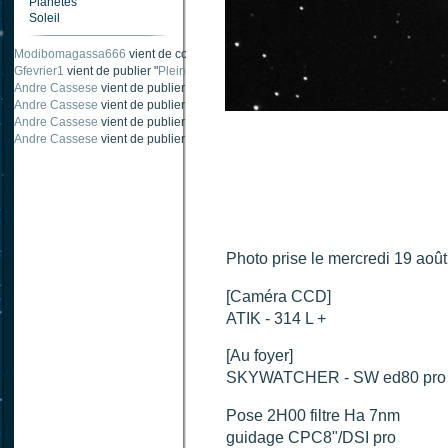
Planètes
Soleil
Modibomagassa666
vient de commenter "
Ombre portée d'une traînée d'avion
".
Gfevrier1
vient de publier "
Pleine Lune - 9 Aout 205
".
Andre Cassese
vient de publier "
Tache solaire 18 juin 2021 lunette 120 mm Ha
Andre Cassese
vient de publier "
Tache solaire 21 juin 2021 lunette halpha 12
Andre Cassese
vient de publier "
taches solaires et zone active halpha 27 juin
Andre Cassese
vient de publier "
Protuberance explosive 9 juin 2021 lunette h
Photo prise le mercredi 19 août
[Caméra CCD]
ATIK - 314 L +
[Au foyer]
SKYWATCHER - SW ed80 pro
Pose 2H00 filtre Ha 7nm
guidage CPC8"/DSI pro