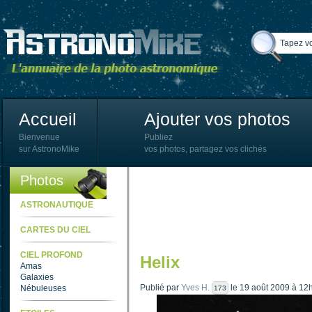
Accueil
Ajouter vos photos
Bienvenue
Publiez
sur AstronoMike
vos photos, partagez vos clichés
Photos
ASTRONAUTIQUE
CARTES DU CIEL
CIEL PROFOND
Helix
Amas
Galaxies
Publié par
Yves H.
le 19 août 2009 à 12
Nébuleuses
173