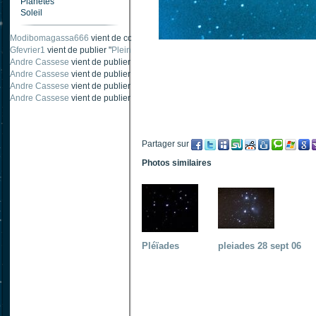
Planètes
Soleil
Carnabystreet
vient de publier "
Ombre traînée de condensation
".
Modibomagassa666
vient de commenter "
Ombre portée d'une traînée d'avion
".
Gfevrier1
vient de publier "
Pleine Lune - 9 Aout 205
".
Andre Cassese
vient de publier "
Tache solaire 18 juin 2021 lunette 120 mm Ha
Andre Cassese
vient de publier "
Tache solaire 21 juin 2021 lunette halpha 12
Andre Cassese
vient de publier "
taches solaires et zone active halpha 27 juin
Partager sur
Photos similaires
Pléïades
pleiades 28 sept 06