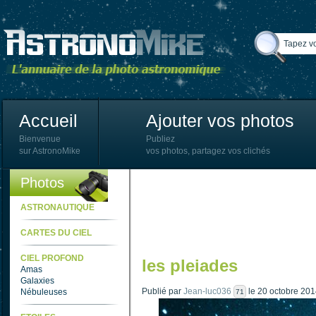
Accueil
Ajouter vos photos
Bienvenue
Publiez
sur AstronoMike
vos photos, partagez vos clichés
Photos
ASTRONAUTIQUE
CARTES DU CIEL
CIEL PROFOND
les pleiades
Amas
Galaxies
Publié par
Jean-luc036
le 20 octobre 201
Nébuleuses
71