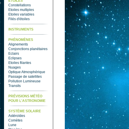
ETOILES
Constellations
Etoiles multiples
Etoiles variables
Filés d'étoiles
INSTRUMENTS
PHÉNOMÈNES
Alignements
Conjonctions planétaires
Eclairs
Eclipses
Etoiles filantes
Nuages
Optique Atmosphérique
Passage de satellites
Pollution Lumineuse
Transits
PRÉVISIONS MÉTÉO
POUR L'ASTRONOMIE
SYSTÈME SOLAIRE
Astéroïdes
Comètes
Lune