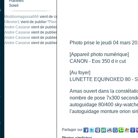
Planètes
Soleil
Modibomagassa666
vient de commenter "
Ombre portée d'une traînée d'avion
".
Gfevrier1
vient de publier "
Pleine Lune - 9 Aout 205
".
Andre Cassese
vient de publier "
Tache solaire 18 juin 2021 lunette 120 mm Ha
Andre Cassese
vient de publier "
Tache solaire 21 juin 2021 lunette halpha 12
Andre Cassese
vient de publier "
taches solaires et zone active halpha 27 juin
Photo prise le jeudi 04 mars 201
Andre Cassese
vient de publier "
Protuberance explosive 9 juin 2021 lunette h
[Appareil photo numérique]
CANON - Eos 350 d ir cut
[Au foyer]
LUNETTE EQUINOXED 80 - Sky
Amas ouvert dans la constélat
nombre de pose 7x300 secondes
autoguidage 80/400 sky-watche
l'autoguidage monture orion si
Partager sur