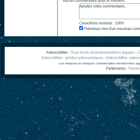
Aucun commentaire pour le moment
Caractères restants :
1000
Prévenez-moi d'un nouveau com
AstronoMike -
Tous droits réservés/mentions légales
-
C
AstronoMike : photos astronomiques
-
AstronoMike: astro
Les marques et marques commerciales mentionnées appart
Partenaires :
Parole