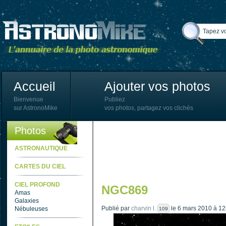
Accueil
Ajouter vos photos
Bienvenue
Publiez
sur AstronoMike
vos photos, partagez vos clichés
Photos
ASTRONAUTIQUE
CARTES DU CIEL
CIEL PROFOND
NGC869
Amas
Galaxies
Publié par
charvin l.
le 6 mars 2010 à 12
Nébuleuses
109