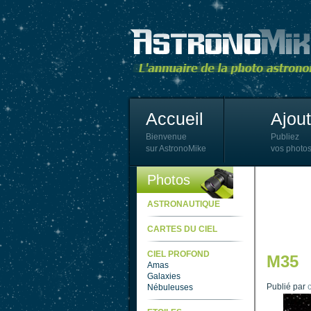
Accueil
Ajou
Bienvenue
Publiez
sur AstronoMike
vos photos
Photos
ASTRONAUTIQUE
CARTES DU CIEL
CIEL PROFOND
M35
Amas
Galaxies
Publié par
c
Nébuleuses