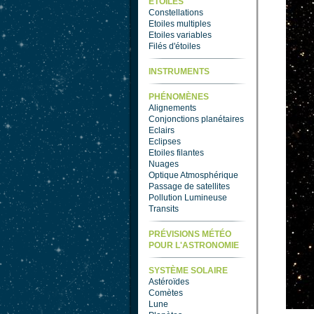
ETOILES
Constellations
Etoiles multiples
Etoiles variables
Filés d'étoiles
INSTRUMENTS
PHÉNOMÈNES
Alignements
Conjonctions planétaires
Eclairs
Eclipses
Etoiles filantes
Nuages
Optique Atmosphérique
Passage de satellites
Pollution Lumineuse
Transits
PRÉVISIONS MÉTÉO
POUR L'ASTRONOMIE
SYSTÈME SOLAIRE
Astéroïdes
Comètes
Lune