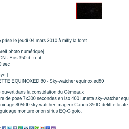
re portée d'une traînée d'avion
".
t 205
".
e 18 juin 2021 lunette 120 mm Halpha
".
e 21 juin 2021 lunette halpha 120 mm
".
es et zone active halpha 27 juin 2021 lunette 120 mm
".
 explosive 9 juin 2021 lunette halpha 120 mm
 prise le jeudi 04 mars 2010 à milly la foret
".
reil photo numérique]
 - Eos 350 d ir cut
0 sec
oyer]
TTE EQUINOXED 80 - Sky-watcher equinox ed80
ouvert dans la constélation du Gémeaux
e de pose 7x300 secondes en iso 400 lunette sky-watcher equ
uidage 80/400 sky-watcher imageur Canon 350D defiltre tota
oguidage monture orion sirius EQ-G goto.
r