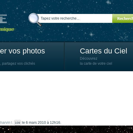
ter vos photos
Cartes du Ciel
Découvrez
, partagez vos clichés
la carte de votre ciel
harvin l.
le 6 mars 2010 à 12h16.
109