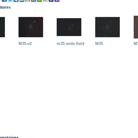
ilaires
M35-v2
m35 wide field
M35
M
entaires