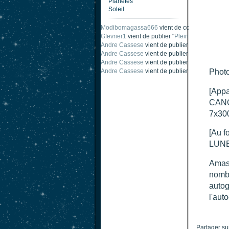
Planètes
Soleil
Modibomagassa666
vient de commenter "
Omb
Gfevrier1
vient de publier "
Pleine Lune - 9 Aou
Andre Cassese
vient de publier "
Tache solair
Andre Cassese
vient de publier "
Tache solair
Andre Cassese
vient de publier "
taches solair
Andre Cassese
vient de publier "
Protuberance
Photo
[Appa
CANON
7x30
[Au f
LUNE
Amas 
nombr
autog
l'aut
Partager su