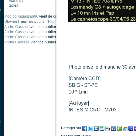
Planètes
Soleil
Modibomagassa666
vient de commenter "
Ombre portée d'une traînée d'avion
".
Gfevrier1
vient de publier "
Pleine Lune - 9 Aout 205
".
Andre Cassese
vient de publier "
Tache solaire 18 juin 2021 lunette 120 mm Ha
Andre Cassese
vient de publier "
Tache solaire 21 juin 2021 lunette halpha 12
Andre Cassese
vient de publier "
taches solaires et zone active halpha 27 juin
Andre Cassese
vient de publier "
Protuberance explosive 9 juin 2021 lunette h
Photo prise le dimanche 30 avri
[Caméra CCD]
SBIG - ST-7E
10 * 1mn
[Au foyer]
INTES MICRO - M703
Partager sur