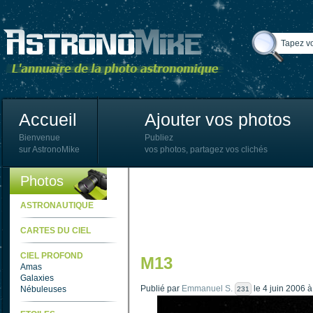
Accueil
Ajouter vos photos
Bienvenue
Publiez
sur AstronoMike
vos photos, partagez vos clichés
Photos
ASTRONAUTIQUE
CARTES DU CIEL
CIEL PROFOND
M13
Amas
Galaxies
Publié par
Emmanuel S.
le 4 juin 2006 
Nébuleuses
231