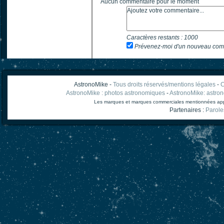
Aucun commentaire pour le moment
Caractères restants :
1000
Prévenez-moi d'un nouveau com
AstronoMike -
Tous droits réservés/mentions légales
-
C
AstronoMike : photos astronomiques
-
AstronoMike: astro
Les marques et marques commerciales mentionnées appart
Partenaires :
Parole