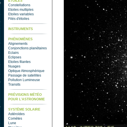
ETOILES
Constellations
Etoiles multiples
Etoiles variables
Filés d'étoiles
INSTRUMENTS
PHÉNOMÈNES
Alignements
Conjonctions planétaires
Eclairs
Eclipses
Etoiles filantes
Nuages
Optique Atmosphérique
Passage de satellites
Pollution Lumineuse
Transits
PRÉVISIONS MÉTÉO
POUR L'ASTRONOMIE
SYSTÈME SOLAIRE
Astéroïdes
Comètes
Lune