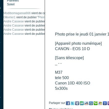
Planètes
Soleil
Modibomagassa666
vient de commenter "
Ombre portée d'une traînée d'avion
".
Gfevrier1
vient de publier "
Pleine Lune - 9 Aout 205
".
Andre Cassese
vient de publier "
Tache solaire 18 juin 2021 lunette 120 mm Ha
Andre Cassese
vient de publier "
Tache solaire 21 juin 2021 lunette halpha 12
Andre Cassese
vient de publier "
taches solaires et zone active halpha 27 juin
Andre Cassese
vient de publier "
Protuberance explosive 9 juin 2021 lunette h
Photo prise le jeudi 01 janvier
[Appareil photo numérique]
CANON - EOS 10 D
[Sans télescope]
_ - -
M37
tele 500
Canon 10D 400 ISO
5x300s
Partager sur