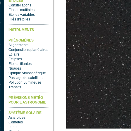
ETOILES
Constellations
Etoiles multiples
Etoiles variables
Filés d'étoiles
INSTRUMENTS
PHÉNOMÈNES
Alignements
Conjonctions planétaires
Eclairs
Eclipses
Etoiles filantes
Nuages
Optique Atmosphérique
Passage de satellites
Pollution Lumineuse
Transits
PRÉVISIONS MÉTÉO
POUR L'ASTRONOMIE
SYSTÈME SOLAIRE
Astéroïdes
Comètes
Lune