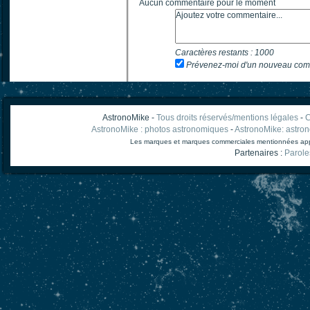
Aucun commentaire pour le moment
Caractères restants :
1000
Prévenez-moi d'un nouveau com
AstronoMike -
Tous droits réservés/mentions légales
-
C
AstronoMike : photos astronomiques
-
AstronoMike: astro
Les marques et marques commerciales mentionnées appart
Partenaires :
Parole