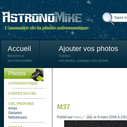
Accueil
Ajouter vos photos
Bienvenue
Publiez
sur AstronoMike
vos photos, partagez vos clichés
Photos
ASTRONAUTIQUE
CARTES DU CIEL
CIEL PROFOND
M37
Amas
Galaxies
Publié par
marc j.*
le 9 mars 2006 à 22h
Nébuleuses
454