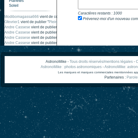
Planètes
Soleil
Caractères restants :
1000
Modibomagassa666
vient de commenter "
Ombre portée d'une traînée d'avion
".
Prévenez-moi d'un nouveau com
Gfevrier1
vient de publier "
Pleine Lune - 9 Aout 205
".
Andre Cassese
vient de publier "
Tache solaire 18 juin 2021 lunette 120 mm Ha
Andre Cassese
vient de publier "
Tache solaire 21 juin 2021 lunette halpha 12
Andre Cassese
vient de publier "
taches solaires et zone active halpha 27 juin
Andre Cassese
vient de publier "
Protuberance explosive 9 juin 2021 lunette h
AstronoMike -
Tous droits réservés/mentions légales
-
C
AstronoMike : photos astronomiques
-
AstronoMike: astro
Les marques et marques commerciales mentionnées appart
Partenaires :
Parole