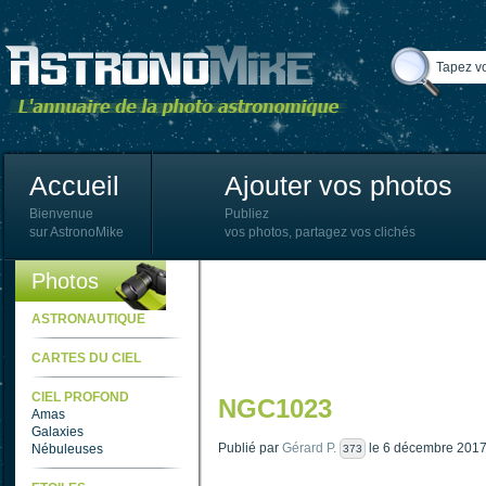
Accueil
Ajouter vos photos
Bienvenue
Publiez
sur AstronoMike
vos photos, partagez vos clichés
Photos
ASTRONAUTIQUE
CARTES DU CIEL
CIEL PROFOND
NGC1023
Amas
Galaxies
Publié par
Gérard P.
le 6 décembre 2017
Nébuleuses
373