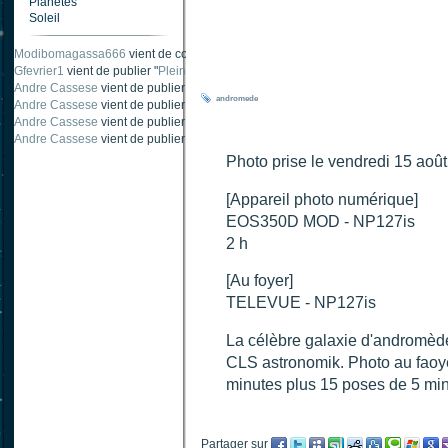
Planètes
Soleil
Modibomagassa666
vient de commenter "
Ombre portée d'une traînée d'avion
".
Gfevrier1
vient de publier "
Pleine Lune - 9 Aout 205
".
Andre Cassese
vient de publier "
Tache solaire 18 juin 2021 lunette 120 mm Ha
andromede
Andre Cassese
vient de publier "
Tache solaire 21 juin 2021 lunette halpha 12
Andre Cassese
vient de publier "
taches solaires et zone active halpha 27 juin
Andre Cassese
vient de publier "
Protuberance explosive 9 juin 2021 lunette h
Photo prise le vendredi 15 ao
[Appareil photo numérique]
EOS350D MOD - NP127is
2 h
[Au foyer]
TELEVUE - NP127is
La célèbre galaxie d'andromède. 
CLS astronomik. Photo au faoy
minutes plus 15 poses de 5 min
Partager sur