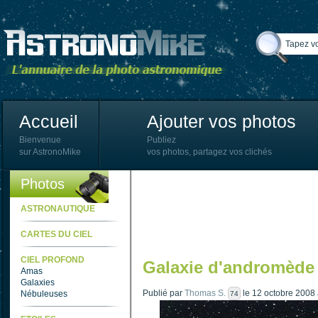
Accueil
Ajouter vos photos
Bienvenue
Publiez
sur AstronoMike
vos photos, partagez vos clichés
Photos
ASTRONAUTIQUE
CARTES DU CIEL
CIEL PROFOND
Galaxie d'andromède
Amas
Galaxies
Publié par
Thomas S.
le 12 octobre 2008
Nébuleuses
74