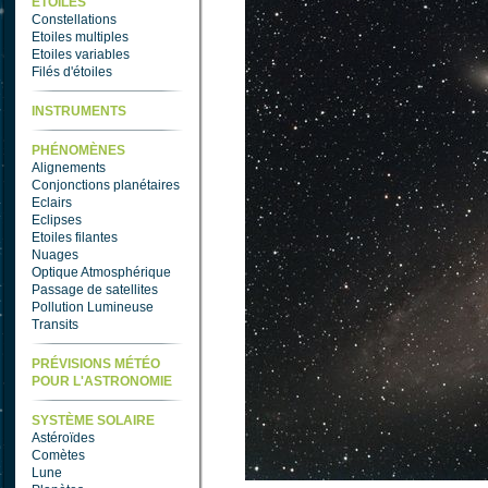
ETOILES
Constellations
Etoiles multiples
Etoiles variables
Filés d'étoiles
INSTRUMENTS
PHÉNOMÈNES
Alignements
Conjonctions planétaires
Eclairs
Eclipses
Etoiles filantes
Nuages
Optique Atmosphérique
Passage de satellites
Pollution Lumineuse
Transits
PRÉVISIONS MÉTÉO
POUR L'ASTRONOMIE
SYSTÈME SOLAIRE
Astéroïdes
Comètes
Lune