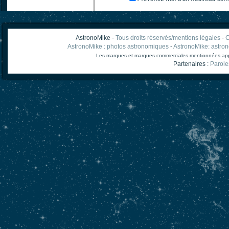
AstronoMike -
Tous droits réservés/mentions légales
-
C
AstronoMike : photos astronomiques
-
AstronoMike: astro
Les marques et marques commerciales mentionnées appart
Partenaires :
Parole