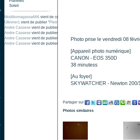
Planètes
Soleil
Modibomagassa666
vient de commenter "
Ombre portée d'une traînée d'avion
".
Gfevrier1
vient de publier "
Pleine Lune - 9 Aout 205
".
Andre Cassese
vient de publier "
Tache solaire 18 juin 2021 lunette 120 mm Ha
Andre Cassese
vient de publier "
Tache solaire 21 juin 2021 lunette halpha 12
Andre Cassese
vient de publier "
taches solaires et zone active halpha 27 juin
Photo prise le vendredi 08 févr
Andre Cassese
vient de publier "
Protuberance explosive 9 juin 2021 lunette h
[Appareil photo numérique]
CANON - EOS 350D
38 minutess
[Au foyer]
SKYWATCHER - Newton 200/
Partager sur
Photos similaires