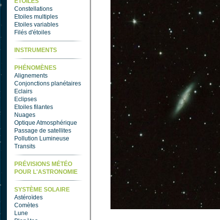
ETOILES
Constellations
Etoiles multiples
Etoiles variables
Filés d'étoiles
INSTRUMENTS
PHÉNOMÈNES
Alignements
Conjonctions planétaires
Eclairs
Eclipses
Etoiles filantes
Nuages
Optique Atmosphérique
Passage de satellites
Pollution Lumineuse
Transits
PRÉVISIONS MÉTÉO
POUR L'ASTRONOMIE
SYSTÈME SOLAIRE
Astéroïdes
Comètes
Lune