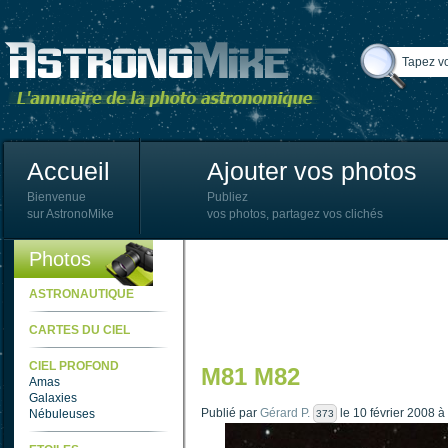
Accueil
Ajouter vos photos
Bienvenue
Publiez
sur AstronoMike
vos photos, partagez vos clichés
Photos
ASTRONAUTIQUE
CARTES DU CIEL
CIEL PROFOND
M81 M82
Amas
Galaxies
Publié par
Gérard P.
le 10 février 2008 à
Nébuleuses
373