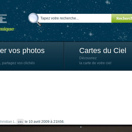
ter vos photos
Cartes du Ciel
Découvrez
, partagez vos clichés
la carte de votre ciel
hristian L.
le 10 avril 2009 à 21h56.
191