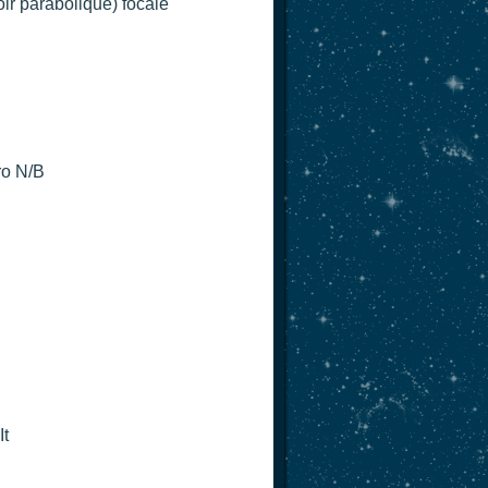
r parabolique) focale
ro N/B
It