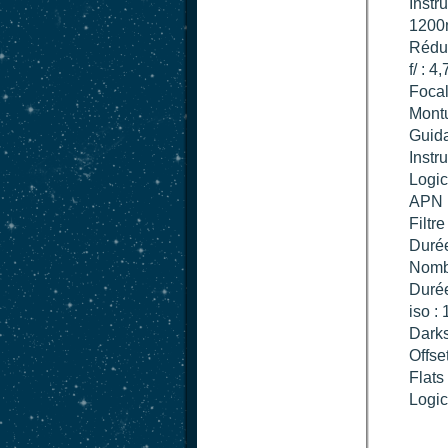
Instr
1200
Réduc
f/ : 4,
Foca
Montu
Guida
Instr
Logic
APN 
Filtr
Durée
Nombr
Durée
iso :
Darks
Offset
Flats 
Logic