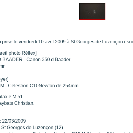
re portée d'une traînée d'avion
".
t 205
".
e 18 juin 2021 lunette 120 mm Halpha
".
e 21 juin 2021 lunette halpha 120 mm
".
es et zone active halpha 27 juin 2021 lunette 120 mm
 prise le vendredi 10 avril 2009 à St Georges de Luzençon ( su
".
reil photo Réflex]
D BAADER - Canon 350 d Baader
mn
oyer]
M - Celestron C10Newton de 254mm
laxie M 51
aybats Christian.
: 22/03/2009
: St Georges de Luzençon (12)