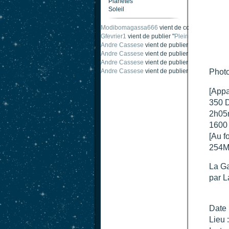
Planètes
Soleil
Modibomagassa666
vient de commenter "
Omb
Gfevrier1
vient de publier "
Pleine Lune - 9 Aou
Andre Cassese
vient de publier "
Tache solair
Andre Cassese
vient de publier "
Tache solair
Andre Cassese
vient de publier "
taches solair
Photo
[Appa
350 
2h05
1600
[Au f
254M
La Ga
par L
Date 
Lieu 