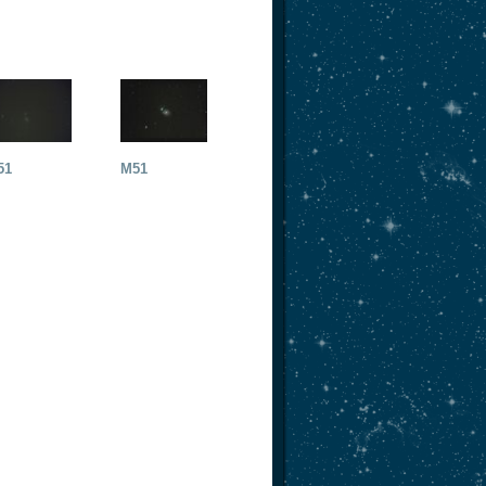
51
M51