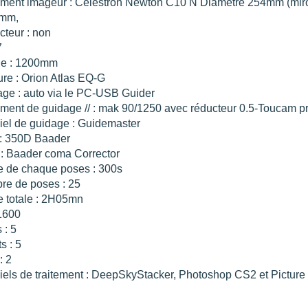
ument imageur : Celestron Newton C10 N Diamètre 254mm (miroi
mm,
teur : non
7
le : 1200mm
re : Orion Atlas EQ-G
ge : auto via le PC-USB Guider
ument de guidage // : mak 90/1250 avec réducteur 0.5-Toucam p
iel de guidage : Guidemaster
: 350D Baader
e : Baader coma Corrector
 de chaque poses : 300s
e de poses : 25
 totale : 2H05mn
 1600
 : 5
s : 5
: 2
iels de traitement : DeepSkyStacker, Photoshop CS2 et Picture 