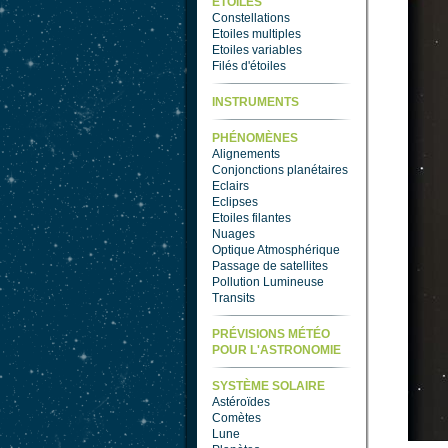
ETOILES
Constellations
Etoiles multiples
Etoiles variables
Filés d'étoiles
INSTRUMENTS
PHÉNOMÈNES
Alignements
Conjonctions planétaires
Eclairs
Eclipses
Etoiles filantes
Nuages
Optique Atmosphérique
Passage de satellites
Pollution Lumineuse
Transits
PRÉVISIONS MÉTÉO
POUR L'ASTRONOMIE
SYSTÈME SOLAIRE
Astéroïdes
Comètes
Lune