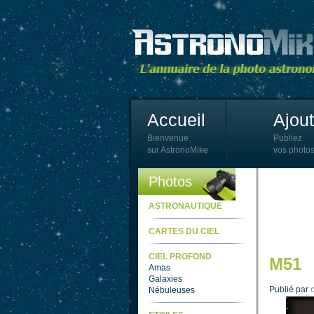
Accueil
Ajou
Bienvenue
Publiez
sur AstronoMike
vos photos
Photos
ASTRONAUTIQUE
CARTES DU CIEL
CIEL PROFOND
M51
Amas
Galaxies
Publié par
c
Nébuleuses