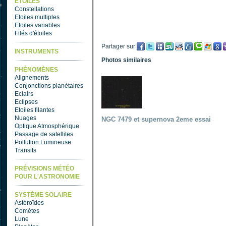
ETOILES
Constellations
Etoiles multiples
Etoiles variables
Filés d'étoiles
Partager sur
INSTRUMENTS
Photos similaires
PHÉNOMÈNES
Alignements
Conjonctions planétaires
Eclairs
Eclipses
Etoiles filantes
Nuages
NGC 7479 et supernova 2eme essai
Optique Atmosphérique
Passage de satellites
Pollution Lumineuse
Transits
PRÉVISIONS MÉTÉO
POUR L'ASTRONOMIE
SYSTÈME SOLAIRE
Astéroïdes
Comètes
Lune