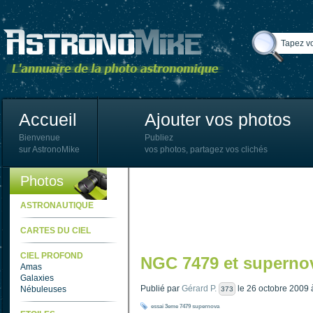
Accueil
Ajouter vos photos
Bienvenue
Publiez
sur AstronoMike
vos photos, partagez vos clichés
Photos
ASTRONAUTIQUE
CARTES DU CIEL
CIEL PROFOND
NGC 7479 et superno
Amas
Galaxies
Publié par
Gérard P.
le 26 octobre 2009 
Nébuleuses
373
essai
3eme
7479
supernova