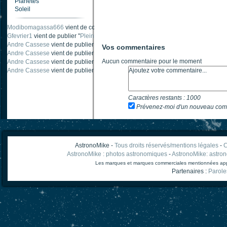
Planètes
Soleil
Modibomagassa666
vient de commenter "
Ombre portée d'une traînée d'avion
".
Gfevrier1
vient de publier "
Pleine Lune - 9 Aout 205
".
Andre Cassese
vient de publier "
Tache solaire 18 juin 2021 lunette 120 mm Ha
Vos commentaires
Andre Cassese
vient de publier "
Tache solaire 21 juin 2021 lunette halpha 12
Aucun commentaire pour le moment
Andre Cassese
vient de publier "
taches solaires et zone active halpha 27 juin
Andre Cassese
vient de publier "
Protuberance explosive 9 juin 2021 lunette h
Caractères restants :
1000
Prévenez-moi d'un nouveau com
AstronoMike -
Tous droits réservés/mentions légales
-
C
AstronoMike : photos astronomiques
-
AstronoMike: astro
Les marques et marques commerciales mentionnées appart
Partenaires :
Parole