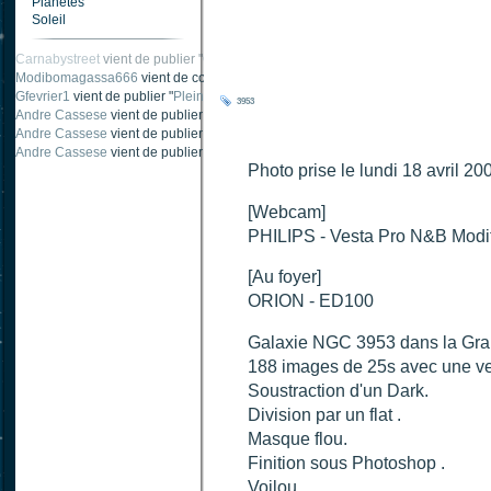
Planètes
Soleil
Carnabystreet
vient de publier "
Ombre traînée de condensation
".
Modibomagassa666
vient de commenter "
Ombre portée d'une traînée d'avion
".
Gfevrier1
vient de publier "
Pleine Lune - 9 Aout 205
".
3953
Andre Cassese
vient de publier "
Tache solaire 18 juin 2021 lunette 120 mm Ha
Andre Cassese
vient de publier "
Tache solaire 21 juin 2021 lunette halpha 12
Andre Cassese
vient de publier "
taches solaires et zone active halpha 27 juin
Photo prise le lundi 18 avril 2
[Webcam]
PHILIPS - Vesta Pro N&B Modi
[Au foyer]
ORION - ED100
Galaxie NGC 3953 dans la Gra
188 images de 25s avec une ve
Soustraction d'un Dark.
Division par un flat .
Masque flou.
Finition sous Photoshop .
Voilou...