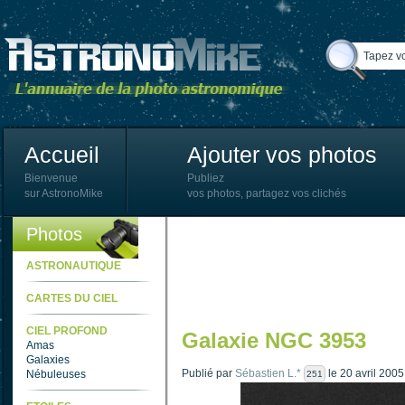
Accueil
Ajouter vos photos
Bienvenue
Publiez
sur AstronoMike
vos photos, partagez vos clichés
Photos
ASTRONAUTIQUE
CARTES DU CIEL
CIEL PROFOND
Galaxie NGC 3953
Amas
Galaxies
Publié par
Sébastien L.*
le 20 avril 200
Nébuleuses
251