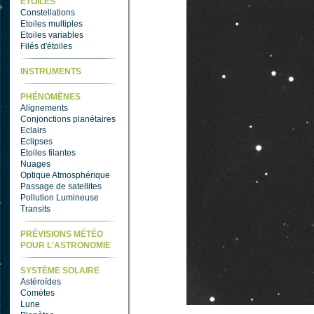
ETOILES
Constellations
Etoiles multiples
Etoiles variables
Filés d'étoiles
INSTRUMENTS
PHÉNOMÈNES
Alignements
Conjonctions planétaires
Eclairs
Eclipses
Etoiles filantes
Nuages
Optique Atmosphérique
Passage de satellites
Pollution Lumineuse
Transits
PRÉVISIONS MÉTÉO
POUR L'ASTRONOMIE
SYSTÈME SOLAIRE
Astéroïdes
Comètes
Lune