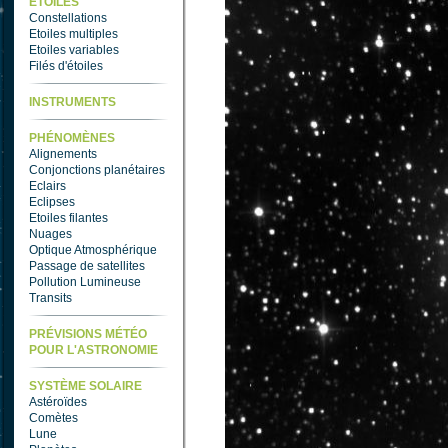
ETOILES
Constellations
Etoiles multiples
Etoiles variables
Filés d'étoiles
INSTRUMENTS
PHÉNOMÈNES
Alignements
Conjonctions planétaires
Eclairs
Eclipses
Etoiles filantes
Nuages
Optique Atmosphérique
Passage de satellites
Pollution Lumineuse
Transits
PRÉVISIONS MÉTÉO
POUR L'ASTRONOMIE
SYSTÈME SOLAIRE
Astéroïdes
Comètes
Lune