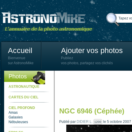
Accueil
Ajouter vos photos
Bienvenue
Publiez
sur AstronoMike
vos photos, partagez vos clichés
Photos
ASTRONAUTIQUE
CARTES DU CIEL
CIEL PROFOND
NGC 6946 (Céphée)
Amas
Galaxies
Publié par
DIDIER L.
le 5 octobre 2007
Nébuleuses
1200