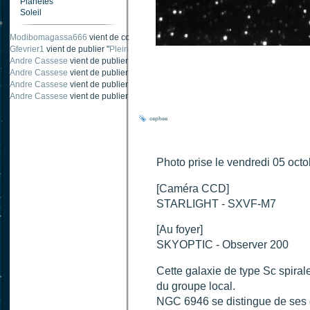
Planètes
Soleil
Modibomagassa666
vient de commenter "
Ombre portée d'une traînée d'avion
".
Gfevrier1
vient de publier "
Pleine Lune - 9 Aout 205
".
Andre Cassese
vient de publier "
Tache solaire 18 juin 2021 lunette 120 mm Ha
Andre Cassese
vient de publier "
Tache solaire 21 juin 2021 lunette halpha 12
Andre Cassese
vient de publier "
taches solaires et zone active halpha 27 juin
Andre Cassese
vient de publier "
Protuberance explosive 9 juin 2021 lunette h
cephee
Photo prise le vendredi 05 oct
[Caméra CCD]
STARLIGHT - SXVF-M7
[Au foyer]
SKYOPTIC - Observer 200
Cette galaxie de type Sc spirale
du groupe local.
NGC 6946 se distingue de ses 