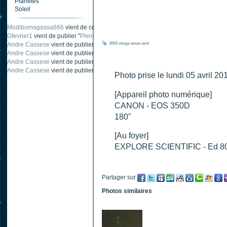
Planètes
Soleil
Modibomagassa666
vient de commenter "
Ombre portée d'une traînée d'avion
".
Gfevrier1
vient de publier "
Pleine Lune - 9 Aout 205
".
Andre Cassese
vient de publier "
Tache solaire 18 juin 2021 lunette 120 mm Ha
2010
vierge
amas
avril
Andre Cassese
vient de publier "
Tache solaire 21 juin 2021 lunette halpha 12
Andre Cassese
vient de publier "
taches solaires et zone active halpha 27 juin
Andre Cassese
vient de publier "
Protuberance explosive 9 juin 2021 lunette h
Photo prise le lundi 05 avril 2
[Appareil photo numérique]
CANON - EOS 350D
180"
[Au foyer]
EXPLORE SCIENTIFIC - Ed 8
Partager sur
Photos similaires