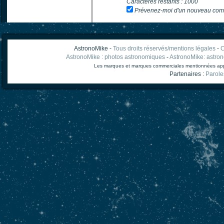
Caractères restants :
1000
Prévenez-moi d'un nouveau com
AstronoMike -
Tous droits réservés/mentions légales
-
C
AstronoMike : photos astronomiques
-
AstronoMike: astro
Les marques et marques commerciales mentionnées appart
Partenaires :
Parole