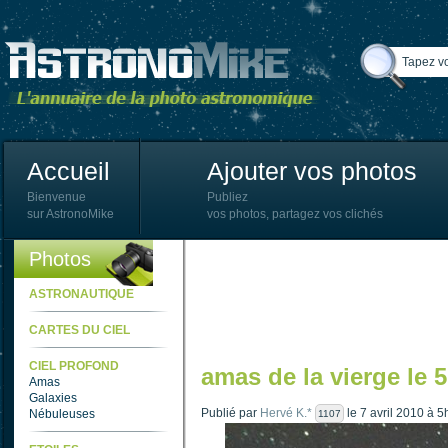
Accueil
Ajouter vos photos
Bienvenue
Publiez
sur AstronoMike
vos photos, partagez vos clichés
Photos
ASTRONAUTIQUE
CARTES DU CIEL
CIEL PROFOND
amas de la vierge le 5
Amas
Galaxies
Publié par
Hervé K.*
le 7 avril 2010 à 5
Nébuleuses
1107