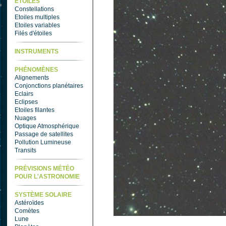
ETOILES
Constellations
Etoiles multiples
Etoiles variables
Filés d'étoiles
INSTRUMENTS
PHÉNOMÈNES
Alignements
Conjonctions planétaires
Eclairs
Eclipses
Etoiles filantes
Nuages
Optique Atmosphérique
Passage de satellites
Pollution Lumineuse
Transits
PRÉVISIONS MÉTÉO
POUR L'ASTRONOMIE
SYSTÈME SOLAIRE
Astéroïdes
Comètes
Lune