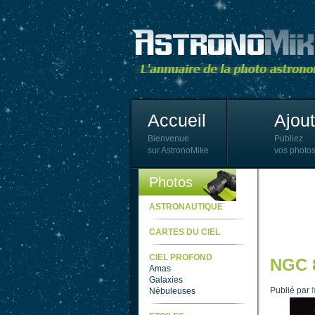
Accueil
Ajou
Bienvenue
Publiez
sur AstronoMike
vos photos
Photos
ASTRONAUTIQUE
CARTES DU CIEL
CIEL PROFOND
NGC 
Amas
Galaxies
Publié par
Nébuleuses