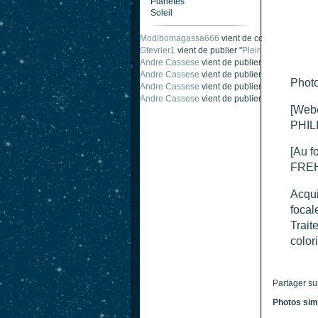
Planètes
Soleil
Modibomagassa666
vient de commenter "
Omb
Gfevrier1
vient de publier "
Pleine Lune - 9 Aou
Andre Cassese
vient de publier "
Tache solair
Andre Cassese
vient de publier "
Tache solair
Photo
Andre Cassese
vient de publier "
taches solair
Andre Cassese
vient de publier "
Protuberance
[Web
PHILI
[Au f
FREH
Acqui
focal
Trait
color
Partager su
Photos sim