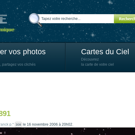
ter vos photos
Cartes du Ciel
Découvrez
, partagez vos clichés
la carte de votre ciel
891
franck p.*
le 16 novembre 2006 à 20h02.
308