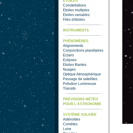
ETOILES
Constellations
Etoiles multiples
Etoiles variables
Filés d'étoiles
INSTRUMENTS
PHÉNOMÈNES
Alignements
Conjonctions planétaires
Eclairs
Eclipses
Etoiles filantes
Nuages
Optique Atmosphérique
Passage de satellites
Pollution Lumineuse
Transits
PRÉVISIONS MÉTÉO
POUR L'ASTRONOMIE
SYSTÈME SOLAIRE
Astéroïdes
Comètes
Lune