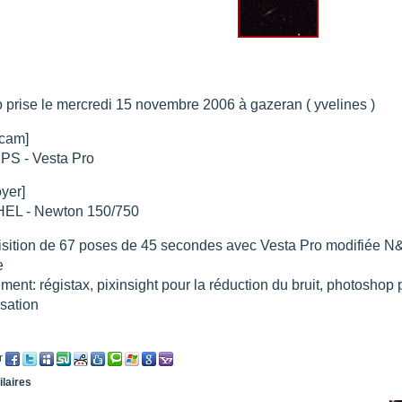
re portée d'une traînée d'avion
".
t 205
".
e 18 juin 2021 lunette 120 mm Halpha
".
e 21 juin 2021 lunette halpha 120 mm
".
 prise le mercredi 15 novembre 2006 à gazeran ( yvelines )
es et zone active halpha 27 juin 2021 lunette 120 mm
".
 explosive 9 juin 2021 lunette halpha 120 mm
".
cam]
PS - Vesta Pro
oyer]
EL - Newton 150/750
sition de 67 poses de 45 secondes avec Vesta Pro modifiée N&
e
ement: régistax, pixinsight pour la réduction du bruit, photoshop 
isation
r
ilaires