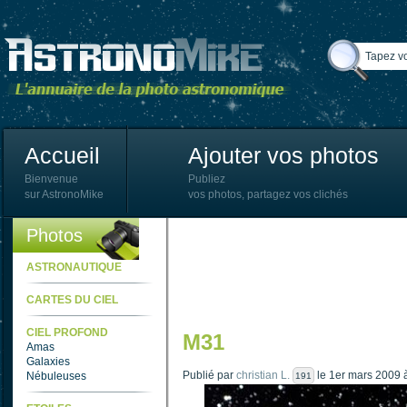
Accueil
Ajouter vos photos
Bienvenue
Publiez
sur AstronoMike
vos photos, partagez vos clichés
Photos
ASTRONAUTIQUE
CARTES DU CIEL
CIEL PROFOND
M31
Amas
Galaxies
Publié par
christian L.
le 1er mars 2009 
Nébuleuses
191