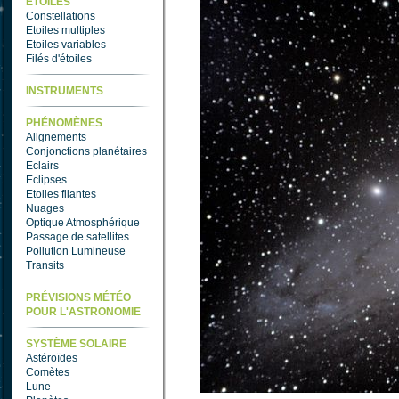
ETOILES
Constellations
Etoiles multiples
Etoiles variables
Filés d'étoiles
INSTRUMENTS
PHÉNOMÈNES
Alignements
Conjonctions planétaires
Eclairs
Eclipses
Etoiles filantes
Nuages
Optique Atmosphérique
Passage de satellites
Pollution Lumineuse
Transits
PRÉVISIONS MÉTÉO
POUR L'ASTRONOMIE
SYSTÈME SOLAIRE
Astéroïdes
Comètes
Lune