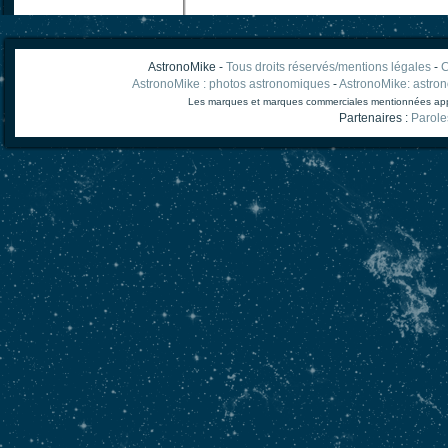
AstronoMike -
Tous droits réservés/mentions légales
-
C
AstronoMike : photos astronomiques
-
AstronoMike: astro
Les marques et marques commerciales mentionnées appart
Partenaires :
Parole