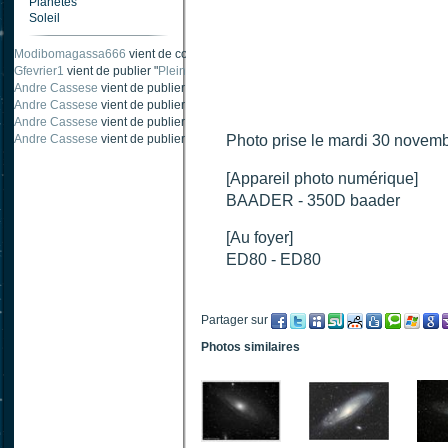
Planètes
Soleil
Modibomagassa666
vient de commenter "
Ombre portée d'une traînée d'avion
".
Gfevrier1
vient de publier "
Pleine Lune - 9 Aout 205
".
Andre Cassese
vient de publier "
Tache solaire 18 juin 2021 lunette 120 mm Ha
Andre Cassese
vient de publier "
Tache solaire 21 juin 2021 lunette halpha 12
Andre Cassese
vient de publier "
taches solaires et zone active halpha 27 juin
Andre Cassese
vient de publier "
Protuberance explosive 9 juin 2021 lunette h
Photo prise le mardi 30 novemb
[Appareil photo numérique]
BAADER - 350D baader
[Au foyer]
ED80 - ED80
Partager sur
Photos similaires