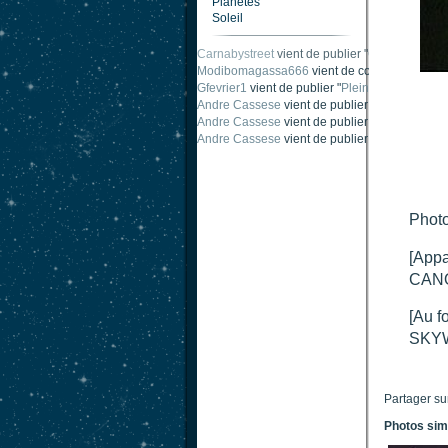
Planètes
Soleil
Carnabystreet
vient de publier "
Ombre traînée
Modibomagassa666
vient de commenter "
Omb
Gfevrier1
vient de publier "
Pleine Lune - 9 Aou
Andre Cassese
vient de publier "
Tache solair
Andre Cassese
vient de publier "
Tache solair
Andre Cassese
vient de publier "
taches solair
Photo
[Appa
CANO
[Au f
SKYW
Partager su
Photos sim