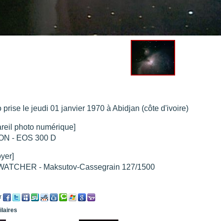
 de condensation
".
re portée d'une traînée d'avion
".
t 205
".
e 18 juin 2021 lunette 120 mm Halpha
".
e 21 juin 2021 lunette halpha 120 mm
".
es et zone active halpha 27 juin 2021 lunette 120 mm
".
 prise le jeudi 01 janvier 1970 à Abidjan (côte d'ivoire)
reil photo numérique]
N - EOS 300 D
oyer]
ATCHER - Maksutov-Cassegrain 127/1500
r
ilaires