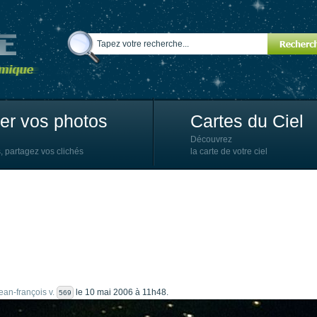
ter vos photos
Cartes du Ciel
Découvrez
, partagez vos clichés
la carte de votre ciel
jean-françois v.
le 10 mai 2006 à 11h48.
569