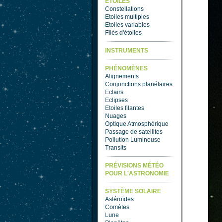
ETOILES
Constellations
Etoiles multiples
Etoiles variables
Filés d'étoiles
INSTRUMENTS
PHÉNOMÈNES
Alignements
Conjonctions planétaires
Eclairs
Eclipses
Etoiles filantes
Nuages
Optique Atmosphérique
Passage de satellites
Pollution Lumineuse
Transits
PRÉVISIONS MÉTÉO
POUR L'ASTRONOMIE
SYSTÈME SOLAIRE
Astéroïdes
Comètes
Lune