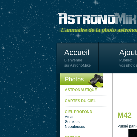
Accueil
Ajou
Bienvenue
Publiez
sur AstronoMike
vos photos
Photos
ASTRONAUTIQUE
CARTES DU CIEL
CIEL PROFOND
M42
Amas
Galaxies
Publié par
Nébuleuses