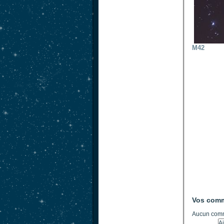
M42
Vos comm
Aucun comm