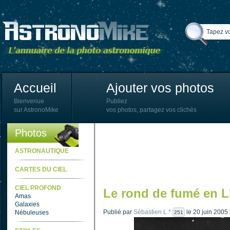
Accueil
Ajouter vos photos
Bienvenue
Publiez
sur AstronoMike
vos photos, partagez vos clichés
Photos
ASTRONAUTIQUE
CARTES DU CIEL
CIEL PROFOND
Le rond de fumé en 
Amas
Galaxies
Publié par
Sébastien L.*
le 20 juin 2005
Nébuleuses
251