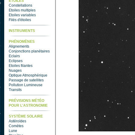
ETOILES
Constellations
Etoiles multiples
Etoiles variables
Filés d'étoiles
INSTRUMENTS
PHÉNOMÈNES
Alignements
Conjonctions planétaires
Eclairs
Eclipses
Etoiles filantes
Nuages
Optique Atmosphérique
Passage de satellites
Pollution Lumineuse
Transits
PRÉVISIONS MÉTÉO
POUR L'ASTRONOMIE
SYSTÈME SOLAIRE
Astéroïdes
Comètes
Lune