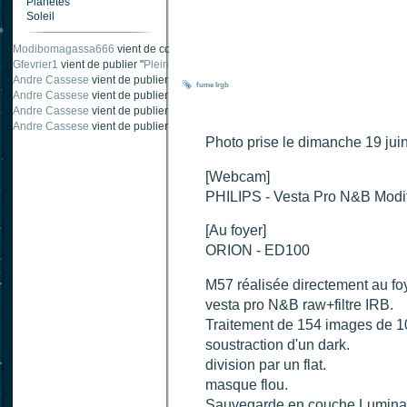
Planètes
Soleil
Modibomagassa666
vient de commenter "
Ombre portée d'une traînée d'avion
".
Gfevrier1
vient de publier "
Pleine Lune - 9 Aout 205
".
Andre Cassese
vient de publier "
Tache solaire 18 juin 2021 lunette 120 mm Ha
fume
lrgb
Andre Cassese
vient de publier "
Tache solaire 21 juin 2021 lunette halpha 12
Andre Cassese
vient de publier "
taches solaires et zone active halpha 27 juin
Andre Cassese
vient de publier "
Protuberance explosive 9 juin 2021 lunette h
Photo prise le dimanche 19 ju
[Webcam]
PHILIPS - Vesta Pro N&B Modi
[Au foyer]
ORION - ED100
M57 réalisée directement au foy
vesta pro N&B raw+filtre IRB.
Traitement de 154 images de 1
soustraction d'un dark.
division par un flat.
masque flou.
Sauvegarde en couche Lumina