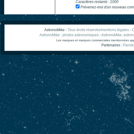
Caractères restants :
1000
Prévenez-moi d'un nouveau com
AstronoMike -
Tous droits réservés/mentions légales
-
C
AstronoMike : photos astronomiques
-
AstronoMike: astro
Les marques et marques commerciales mentionnées appart
Partenaires :
Parole