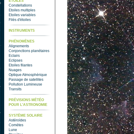
ETOILES
Constellations
Etoiles multiples
Etoiles variables
Filés d'étoiles
INSTRUMENTS
PHÉNOMÈNES
Alignements
Conjonctions planétaires
Eclairs
Eclipses
Etoiles filantes
Nuages
Optique Atmosphérique
Passage de satellites
Pollution Lumineuse
Transits
PRÉVISIONS MÉTÉO
POUR L'ASTRONOMIE
SYSTÈME SOLAIRE
Astéroïdes
Comètes
Lune