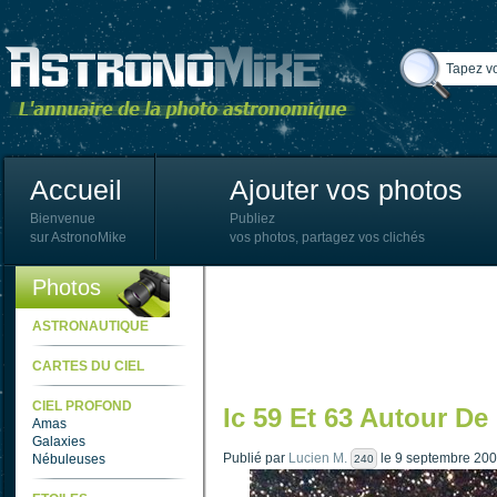
Accueil
Ajouter vos photos
Bienvenue
Publiez
sur AstronoMike
vos photos, partagez vos clichés
Photos
ASTRONAUTIQUE
CARTES DU CIEL
CIEL PROFOND
Ic 59 Et 63 Autour 
Amas
Galaxies
Publié par
Lucien M.
le 9 septembre 200
Nébuleuses
240