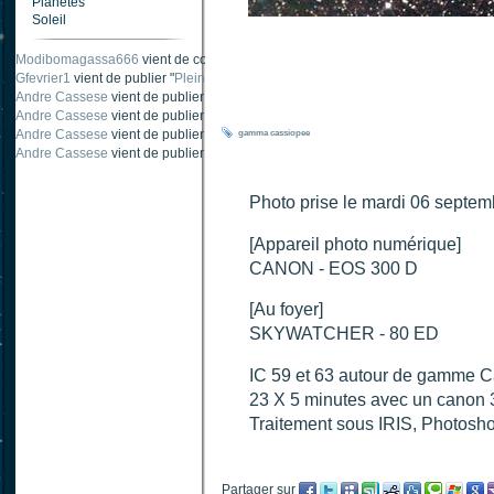
Planètes
Soleil
Modibomagassa666
vient de commenter "
Ombre portée d'une traînée d'avion
".
Gfevrier1
vient de publier "
Pleine Lune - 9 Aout 205
".
Andre Cassese
vient de publier "
Tache solaire 18 juin 2021 lunette 120 mm Ha
Andre Cassese
vient de publier "
Tache solaire 21 juin 2021 lunette halpha 12
Andre Cassese
vient de publier "
taches solaires et zone active halpha 27 juin
gamma
cassiopee
Andre Cassese
vient de publier "
Protuberance explosive 9 juin 2021 lunette h
Photo prise le mardi 06 septe
[Appareil photo numérique]
CANON - EOS 300 D
[Au foyer]
SKYWATCHER - 80 ED
IC 59 et 63 autour de gamme C
23 X 5 minutes avec un canon 3
Traitement sous IRIS, Photosho
Partager sur