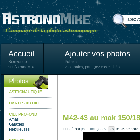
Accueil
Ajouter vos photos
Bienvenue
Publiez
sur AstronoMike
vos photos, partagez vos clichés
Photos
ASTRONAUTIQUE
CARTES DU CIEL
CIEL PROFOND
M42-43 au mak 150/180
Amas
Galaxies
Publié par
jean-françois v.
le 26 octobre
Nébuleuses
569