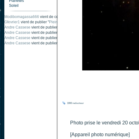
Planètes
Soleil
Modibomagassa666
vient de commenter "
Ombre portée d'une traînée d'avion
".
Gfevrier1
vient de publier "
Pleine Lune - 9 Aout 205
".
Andre Cassese
vient de publier "
Tache solaire 18 juin 2021 lunette 120 mm Ha
Andre Cassese
vient de publier "
Tache solaire 21 juin 2021 lunette halpha 12
Andre Cassese
vient de publier "
taches solaires et zone active halpha 27 juin
Andre Cassese
vient de publier "
Protuberance explosive 9 juin 2021 lunette h
1800
reducteur
Photo prise le vendredi 20 octo
[Appareil photo numérique]