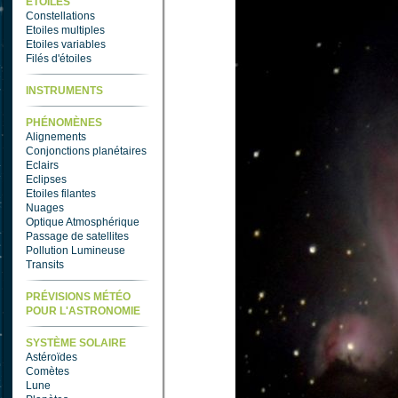
ETOILES
Constellations
Etoiles multiples
Etoiles variables
Filés d'étoiles
INSTRUMENTS
PHÉNOMÈNES
Alignements
Conjonctions planétaires
Eclairs
Eclipses
Etoiles filantes
Nuages
Optique Atmosphérique
Passage de satellites
Pollution Lumineuse
Transits
PRÉVISIONS MÉTÉO
POUR L'ASTRONOMIE
SYSTÈME SOLAIRE
Astéroïdes
Comètes
Lune