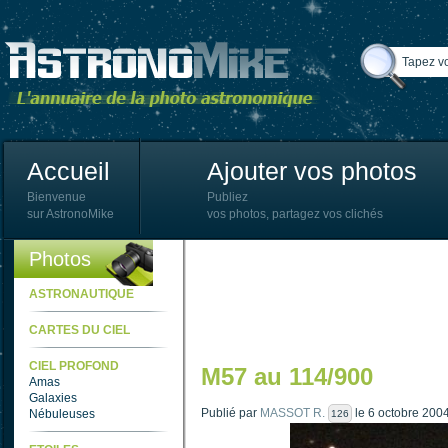
Accueil
Ajouter vos photos
Bienvenue
Publiez
sur AstronoMike
vos photos, partagez vos clichés
Photos
ASTRONAUTIQUE
CARTES DU CIEL
CIEL PROFOND
M57 au 114/900
Amas
Galaxies
Publié par
MASSOT R.
le 6 octobre 200
Nébuleuses
126