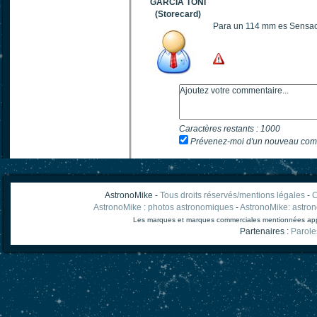
GARCIA TONI
(Storecard)
Para un 114 mm es Sensac
Caractères restants :
1000
Prévenez-moi d'un nouveau com
AstronoMike -
Tous droits réservés/mentions légales
-
C
AstronoMike : photos astronomiques
-
AstronoMike: astro
Les marques et marques commerciales mentionnées appart
Partenaires :
Parole