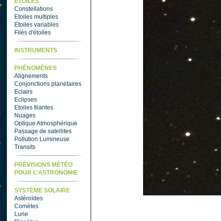
ETOILES
Constellations
Etoiles multiples
Etoiles variables
Filés d'étoiles
INSTRUMENTS
PHÉNOMÈNES
Alignements
Conjonctions planétaires
Eclairs
Eclipses
Etoiles filantes
Nuages
Optique Atmosphérique
Passage de satellites
Pollution Lumineuse
Transits
PRÉVISIONS MÉTÉO
POUR L'ASTRONOMIE
SYSTÈME SOLAIRE
Astéroïdes
Comètes
Lune