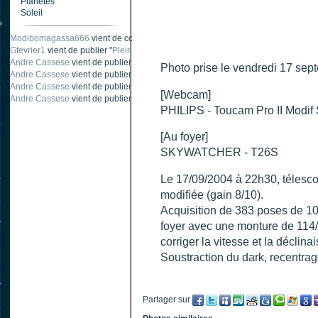
Planètes
Soleil
Modibomagassa666
vient de commenter "
Ombre portée d'une traînée d'avion
".
Gfevrier1
vient de publier "
Pleine Lune - 9 Aout 205
".
Andre Cassese
vient de publier "
Tache solaire 18 juin 2021 lunette 120 mm Ha
Photo prise le vendredi 17 se
Andre Cassese
vient de publier "
Tache solaire 21 juin 2021 lunette halpha 12
Andre Cassese
vient de publier "
taches solaires et zone active halpha 27 juin
[Webcam]
Andre Cassese
vient de publier "
Protuberance explosive 9 juin 2021 lunette h
PHILIPS - Toucam Pro II Modif
[Au foyer]
SKYWATCHER - T26S
Le 17/09/2004 à 22h30, télesc
modifiée (gain 8/10).
Acquisition de 383 poses de 10
foyer avec une monture de 114/9
corriger la vitesse et la déclina
Soustraction du dark, recentrage
Partager sur