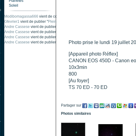
Planètes
Soleil
Modibomagassa666
vient de commenter "
Ombre portée d'une traînée d'avion
".
Gfevrier1
vient de publier "
Pleine Lune - 9 Aout 205
".
Andre Cassese
vient de publier "
Tache solaire 18 juin 2021 lunette 120 mm Ha
Andre Cassese
vient de publier "
Tache solaire 21 juin 2021 lunette halpha 12
Andre Cassese
vient de publier "
taches solaires et zone active halpha 27 juin
Photo prise le lundi 19 juillet 
Andre Cassese
vient de publier "
Protuberance explosive 9 juin 2021 lunette h
[Appareil photo Réflex]
CANON EOS 450D - Canon eo
10x3min
800
[Au foyer]
TS 70 ED - 70 ED
Partager sur
Photos similaires