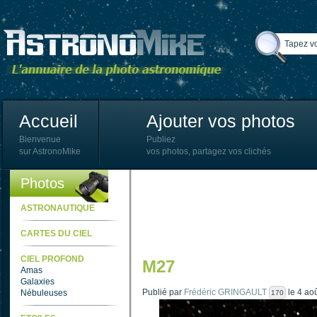
Accueil
Ajouter vos photos
Bienvenue
Publiez
sur AstronoMike
vos photos, partagez vos clichés
Photos
ASTRONAUTIQUE
CARTES DU CIEL
CIEL PROFOND
M27
Amas
Galaxies
Publié par
Frédéric GRINGAULT
le 4 ao
Nébuleuses
170