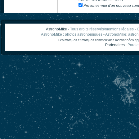
Caractères restants :
1000
Prévenez-moi d'un nouveau com
AstronoMike -
Tous droits réservés/mentions légales
-
C
AstronoMike : photos astronomiques
-
AstronoMike: astro
Les marques et marques commerciales mentionnées appart
Partenaires :
Parole