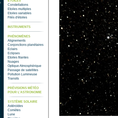
ETOILES
Constellations
Etoiles multiples
Etoiles variables
Filés d'étoiles
INSTRUMENTS
PHÉNOMÈNES
Alignements
Conjonctions planétaires
Eclairs
Eclipses
Etoiles filantes
Nuages
Optique Atmosphérique
Passage de satellites
Pollution Lumineuse
Transits
PRÉVISIONS MÉTÉO
POUR L'ASTRONOMIE
SYSTÈME SOLAIRE
Astéroïdes
Comètes
Lune