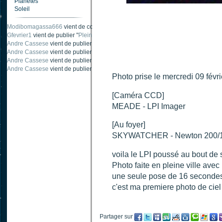
Planètes
Soleil
Modibomagassa666
vient de commenter "
Ombre portée d'une traînée d'avion
".
Gfevrier1
vient de publier "
Pleine Lune - 9 Aout 205
".
Andre Cassese
vient de publier "
Tache solaire 18 juin 2021 lunette 120 mm Ha
Andre Cassese
vient de publier "
Tache solaire 21 juin 2021 lunette halpha 12
Andre Cassese
vient de publier "
taches solaires et zone active halpha 27 juin
Andre Cassese
vient de publier "
Protuberance explosive 9 juin 2021 lunette h
Photo prise le mercredi 09 fév
[Caméra CCD]
MEADE - LPI Imager
[Au foyer]
SKYWATCHER - Newton 200/
voila le LPI poussé au bout de s
Photo faite en pleine ville ave
une seule pose de 16 secondes 
c'est ma premiere photo de ciel 
Partager sur