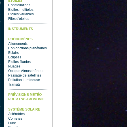
ETOILES
Constellations
Etoiles multiples
Etoiles variables
Filés d'étoiles
INSTRUMENTS
PHÉNOMÈNES
Alignements
Conjonctions planétaires
Eclairs
Eclipses
Etoiles filantes
Nuages
Optique Atmosphérique
Passage de satellites
Pollution Lumineuse
Transits
PRÉVISIONS MÉTÉO
POUR L'ASTRONOMIE
SYSTÈME SOLAIRE
Astéroïdes
Comètes
Lune