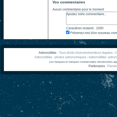
Vos commentaires
Aucun commentaire pour le moment
Caractères restants :
1000
Prévenez-moi d'un nouveau com
AstronoMike -
Tous droits réservés/mentions légales
-
C
AstronoMike : photos astronomiques
-
AstronoMike: astro
Les marques et marques commerciales mentionnées appart
Partenaires :
Parole