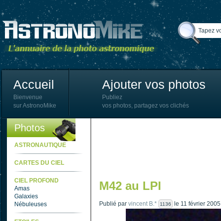
Accueil
Ajouter vos photos
Bienvenue
Publiez
sur AstronoMike
vos photos, partagez vos clichés
Photos
ASTRONAUTIQUE
CARTES DU CIEL
CIEL PROFOND
M42 au LPI
Amas
Galaxies
Publié par
vincent B.*
le 11 février 200
Nébuleuses
1136