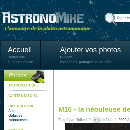
Accueil
Ajouter vos photos
Bienvenue
Publiez
sur AstronoMike
vos photos, partagez vos clichés
Photos
ASTRONAUTIQUE
CARTES DU CIEL
CIEL PROFOND
M16 - la nébuleuse d
Amas
Galaxies
Publié par
Didier L.**
le 24 août 2009 à
Nébuleuses
1156