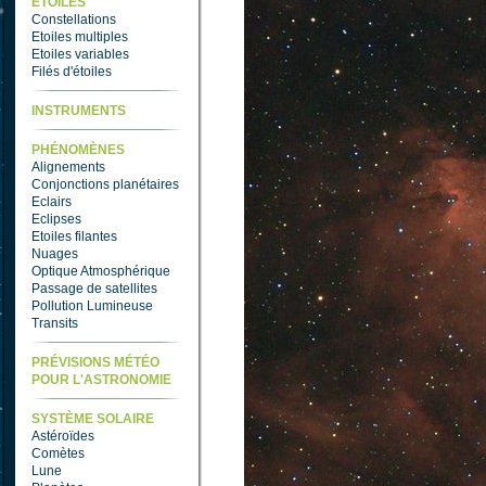
ETOILES
Constellations
Etoiles multiples
Etoiles variables
Filés d'étoiles
INSTRUMENTS
PHÉNOMÈNES
Alignements
Conjonctions planétaires
Eclairs
Eclipses
Etoiles filantes
Nuages
Optique Atmosphérique
Passage de satellites
Pollution Lumineuse
Transits
PRÉVISIONS MÉTÉO
POUR L'ASTRONOMIE
SYSTÈME SOLAIRE
Astéroïdes
Comètes
Lune