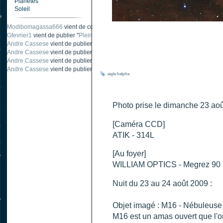
Planètes
Soleil
Carnabystreet
vient de publier "
Ombre traînée de condensation
".
Modibomagassa666
vient de commenter "
Ombre portée d'une traînée d'avion
".
Gfevrier1
vient de publier "
Pleine Lune - 9 Aout 205
".
Andre Cassese
vient de publier "
Tache solaire 18 juin 2021 lunette 120 mm Ha
Andre Cassese
vient de publier "
Tache solaire 21 juin 2021 lunette halpha 12
Andre Cassese
vient de publier "
taches solaires et zone active halpha 27 juin
aigle
halpha
Photo prise le dimanche 23 ao
[Caméra CCD]
ATIK - 314L
[Au foyer]
WILLIAM OPTICS - Megrez 90
Nuit du 23 au 24 août 2009 :
Objet imagé : M16 - Nébuleuse 
M16 est un amas ouvert que l'o