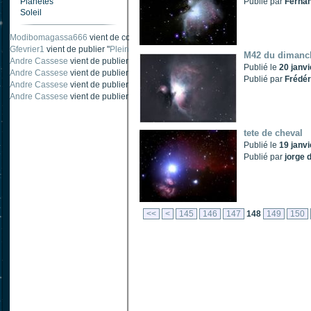
Planètes
Publié par
Fernan
Soleil
Modibomagassa666
vient de commenter "
Ombre portée d'une traînée d'avion
".
M42 du dimanc
Gfevrier1
vient de publier "
Pleine Lune - 9 Aout 205
".
Publié le
20 janv
Andre Cassese
vient de publier "
Tache solaire 18 juin 2021 lunette 120 mm Ha
Publié par
Frédér
Andre Cassese
vient de publier "
Tache solaire 21 juin 2021 lunette halpha 12
Andre Cassese
vient de publier "
taches solaires et zone active halpha 27 juin
tete de cheval
Publié le
19 janv
Publié par
jorge d
<<
<
145
146
147
148
149
150