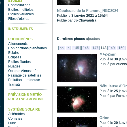
ETOILES
Constellations
Etoiles multiples
Nébuleuse de la Flamme_NGC2024
Etoiles variables
Publié le
3 janvier 2021 à 15h54
Filés d'étoiles
Publié par
Jp Chavaudra
INSTRUMENTS
Dernières photos ajoutées
PHÉNOMÈNES
Alignements
<<
<
145
146
147
148
149
150
Conjonctions planétaires
Eclairs
M42-2min
Eclipses
Publié le
30 janv
Etoiles filantes
Publié par
etienn
Nuages
Optique Atmosphérique
Passage de satellites
Pollution Lumineuse
Transits
Nébuleuse d`Or
Publié le
25 janv
PRÉVISIONS MÉTÉO
Publié par
Fernan
POUR L'ASTRONOMIE
SYSTÈME SOLAIRE
Astéroïdes
Orion
Comètes
Publié le
20 janv
Lune