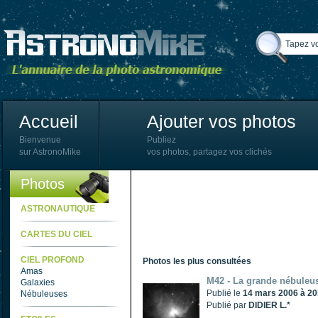
Accueil
Ajouter vos photos
Bienvenue
Publiez
sur AstronoMike
vos photos, partagez vos clichés
Photos
ASTRONAUTIQUE
CARTES DU CIEL
CIEL PROFOND
Photos les plus consultées
Amas
M42 - La grande nébuleu
Galaxies
Publié le
14 mars 2006 à 2
Nébuleuses
Publié par
DIDIER L.*