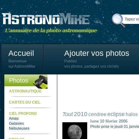
Accueil
Ajouter vos photos
Bienvenue
Publiez
sur AstronoMike
vos photos, partagez vos clichés
Photos
ASTRONAUTIQUE
CARTES DU CIEL
2010
Tout
eclipse
CIEL PROFOND
cendree
halos
Amas
lune 10 février 2006
Galaxies
Photo prise le jeudi 01 jan
Nébuleuses