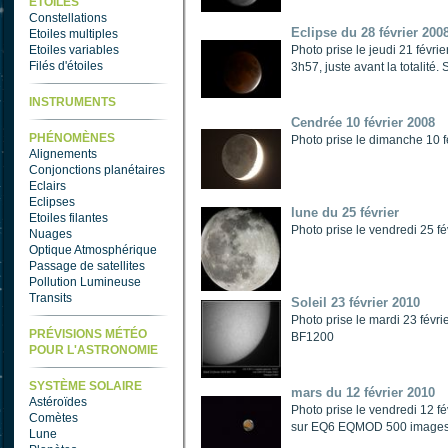
ETOILES
Constellations
Eclipse du 28 février 200
Etoiles multiples
Etoiles variables
Photo prise le jeudi 21 fé
Filés d'étoiles
3h57, juste avant la totalité. 
INSTRUMENTS
Cendrée 10 février 2008
PHÉNOMÈNES
Photo prise le dimanche 10
Alignements
Conjonctions planétaires
Eclairs
Eclipses
lune du 25 février
Etoiles filantes
Photo prise le vendredi 25 
Nuages
Optique Atmosphérique
Passage de satellites
Pollution Lumineuse
Transits
Soleil 23 février 2010
Photo prise le mardi 23 fé
PRÉVISIONS MÉTÉO
BF1200
POUR L'ASTRONOMIE
SYSTÈME SOLAIRE
mars du 12 février 2010
Astéroïdes
Photo prise le vendredi 12 
Comètes
sur EQ6 EQMOD 500 images g
Lune