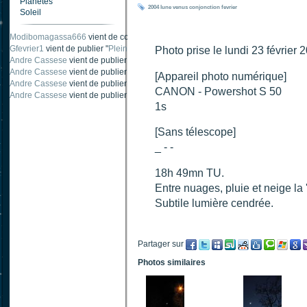
Planètes
2004
lune
venus
conjonction
fevrier
Soleil
Modibomagassa666
vient de commenter "
Ombre portée d'une traînée d'avion
".
Gfevrier1
vient de publier "
Pleine Lune - 9 Aout 205
".
Photo prise le lundi 23 février 
Andre Cassese
vient de publier "
Tache solaire 18 juin 2021 lunette 120 mm Ha
Andre Cassese
vient de publier "
Tache solaire 21 juin 2021 lunette halpha 12
[Appareil photo numérique]
Andre Cassese
vient de publier "
taches solaires et zone active halpha 27 juin
CANON - Powershot S 50
Andre Cassese
vient de publier "
Protuberance explosive 9 juin 2021 lunette h
1s
[Sans télescope]
_ - -
18h 49mn TU.
Entre nuages, pluie et neige la 'f
Subtile lumière cendrée.
Partager sur
Photos similaires