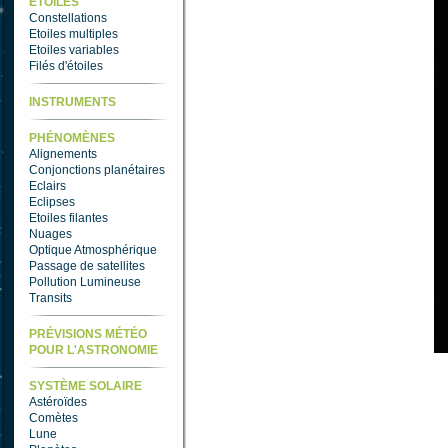
ETOILES
Constellations
Etoiles multiples
Etoiles variables
Filés d'étoiles
INSTRUMENTS
PHÉNOMÈNES
Alignements
Conjonctions planétaires
Eclairs
Eclipses
Etoiles filantes
Nuages
Optique Atmosphérique
Passage de satellites
Pollution Lumineuse
Transits
PRÉVISIONS MÉTÉO
POUR L'ASTRONOMIE
SYSTÈME SOLAIRE
Astéroïdes
Comètes
Lune