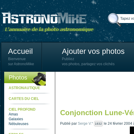
Accueil
Ajouter vos photos
Bienvenue
Publiez
sur AstronoMike
vos photos, partagez vos clichés
Photos
ASTRONAUTIQUE
CARTES DU CIEL
CIEL PROFOND
Conjonction Lune-Vén
Amas
Galaxies
Publié par
Serge V.*
le 24 février 2004
Nébuleuses
1832