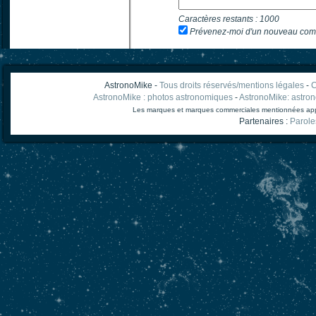
Caractères restants :
1000
Prévenez-moi d'un nouveau com
AstronoMike -
Tous droits réservés/mentions légales
-
C
AstronoMike : photos astronomiques
-
AstronoMike: astro
Les marques et marques commerciales mentionnées appart
Partenaires :
Parole