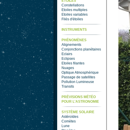
ETOILES
Constellations
Etoiles multiples
Etoiles variables
Filés d'étoiles
INSTRUMENTS
PHÉNOMÈNES
Alignements
Conjonctions planétaires
Eclairs
Eclipses
Etoiles filantes
Nuages
Optique Atmosphérique
Passage de satellites
Pollution Lumineuse
Transits
PRÉVISIONS MÉTÉO
POUR L'ASTRONOMIE
SYSTÈME SOLAIRE
Astéroïdes
Comètes
Lune