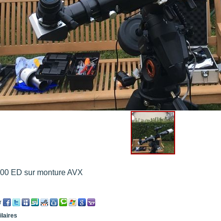
 de condensation
".
re portée d'une traînée d'avion
".
t 205
".
e 18 juin 2021 lunette 120 mm Halpha
".
e 21 juin 2021 lunette halpha 120 mm
".
es et zone active halpha 27 juin 2021 lunette 120 mm
".
00 ED sur monture AVX
r
ilaires