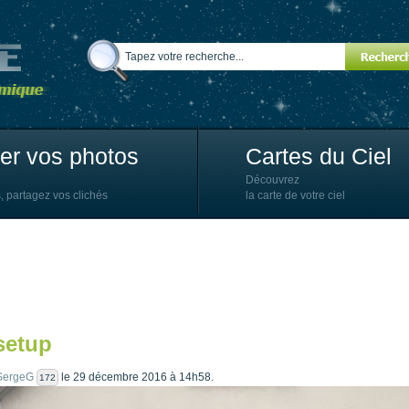
ter vos photos
Cartes du Ciel
Découvrez
, partagez vos clichés
la carte de votre ciel
setup
SergeG
le 29 décembre 2016 à 14h58.
172