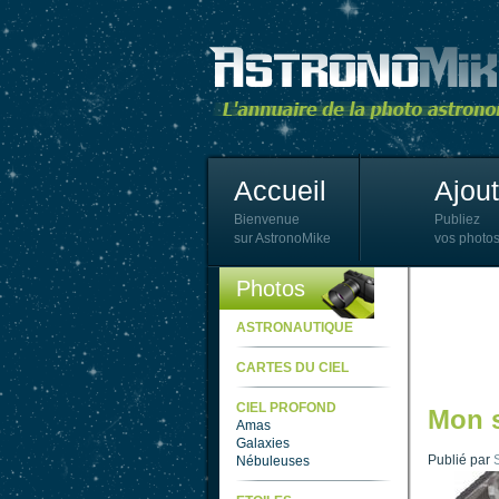
Accueil
Ajou
Bienvenue
Publiez
sur AstronoMike
vos photos
Photos
ASTRONAUTIQUE
CARTES DU CIEL
CIEL PROFOND
Mon 
Amas
Galaxies
Publié par
Nébuleuses