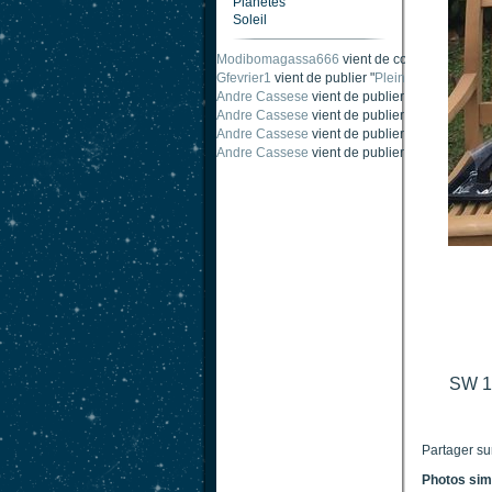
Planètes
Soleil
Carnabystreet
vient de publier "
Ombre traînée
Modibomagassa666
vient de commenter "
Omb
Gfevrier1
vient de publier "
Pleine Lune - 9 Aou
Andre Cassese
vient de publier "
Tache solair
Andre Cassese
vient de publier "
Tache solair
Andre Cassese
vient de publier "
taches solair
SW 1
Partager su
Photos sim