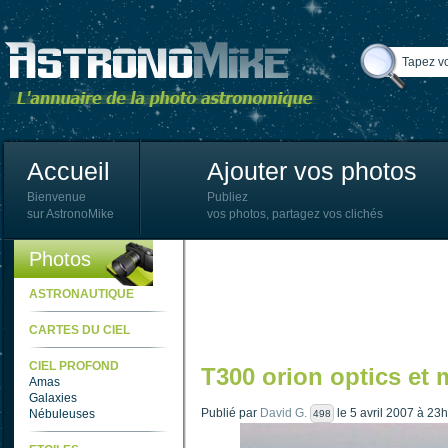
Accueil
Ajouter vos photos
Bienvenue
Publiez
sur AstronoMike
vos photos, partagez vos clichés
Photos
ASTRONAUTIQUE
CARTES DU CIEL
CIEL PROFOND
T300 orion optics et
Amas
Galaxies
Publié par
David G.
le 5 avril 2007 à 23
Nébuleuses
498