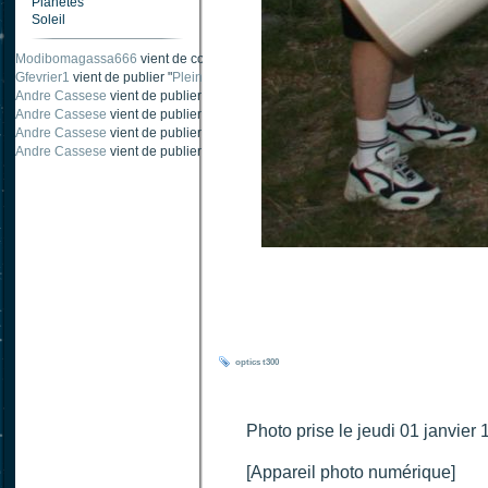
Planètes
Soleil
Modibomagassa666
vient de commenter "
Ombre portée d'une traînée d'avion
".
Gfevrier1
vient de publier "
Pleine Lune - 9 Aout 205
".
Andre Cassese
vient de publier "
Tache solaire 18 juin 2021 lunette 120 mm Ha
Andre Cassese
vient de publier "
Tache solaire 21 juin 2021 lunette halpha 12
Andre Cassese
vient de publier "
taches solaires et zone active halpha 27 juin
Andre Cassese
vient de publier "
Protuberance explosive 9 juin 2021 lunette h
optics
t300
Photo prise le jeudi 01 janvier 
[Appareil photo numérique]