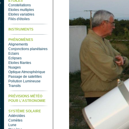
ETOILES
Constellations
Etoiles multiples
Etoiles variables
Filés d'étoiles
INSTRUMENTS
PHÉNOMÈNES
Alignements
Conjonctions planétaires
Eclairs
Eclipses
Etoiles filantes
Nuages
Optique Atmosphérique
Passage de satellites
Pollution Lumineuse
Transits
PRÉVISIONS MÉTÉO
POUR L'ASTRONOMIE
SYSTÈME SOLAIRE
Astéroïdes
Comètes
Lune