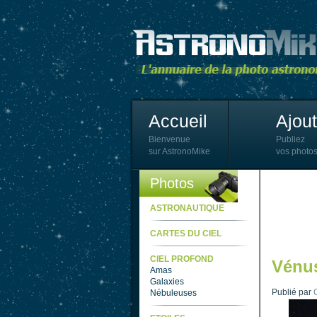
Accueil
Ajou
Bienvenue
Publiez
sur AstronoMike
vos photos
Photos
ASTRONAUTIQUE
CARTES DU CIEL
CIEL PROFOND
Vénus
Amas
Galaxies
Publié par
C
Nébuleuses