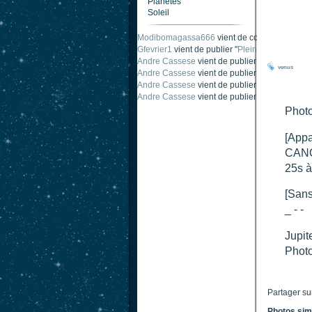
Planètes
Soleil
Modibomagassa666
vient de commenter "
Omb
Gfevrier1
vient de publier "
Pleine Lune - 9 Aou
Andre Cassese
vient de publier "
Tache solair
venus
Andre Cassese
vient de publier "
Tache solair
Andre Cassese
vient de publier "
taches solair
Andre Cassese
vient de publier "
Protuberance
Photo
[Appa
CANO
25s à
[Sans
_ - -
Jupit
Photo
Partager su
Photos sim