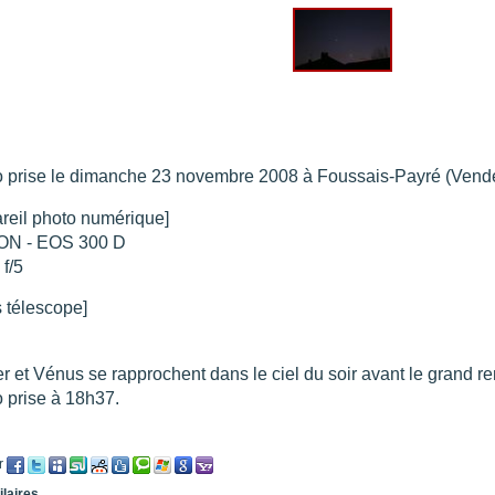
re portée d'une traînée d'avion
".
t 205
".
e 18 juin 2021 lunette 120 mm Halpha
".
e 21 juin 2021 lunette halpha 120 mm
".
es et zone active halpha 27 juin 2021 lunette 120 mm
".
 explosive 9 juin 2021 lunette halpha 120 mm
".
 prise le dimanche 23 novembre 2008 à Foussais-Payré (Vend
reil photo numérique]
N - EOS 300 D
 f/5
 télescope]
er et Vénus se rapprochent dans le ciel du soir avant le grand 
 prise à 18h37.
r
ilaires