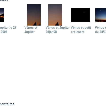
upiter le 27
Vénus et
Vénus et Jupiter
Vénus et petit
Vénus e
 2008
Jupiter
29jan08
croissant
du 28/1
entaires