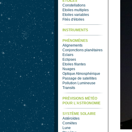
ETOILES
Constellations
Etoiles multiples
Etoiles variables
Filés d'étoiles
INSTRUMENTS
PHÉNOMÈNES
Alignements
Conjonctions planétaires
Eclairs
Eclipses
Etoiles filantes
Nuages
Optique Atmosphérique
Passage de satellites
Pollution Lumineuse
Transits
PRÉVISIONS MÉTÉO
POUR L'ASTRONOMIE
SYSTÈME SOLAIRE
Astéroïdes
Comètes
Lune