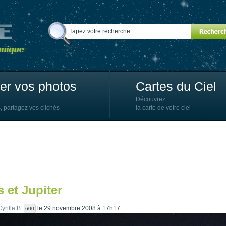
ter vos photos
Cartes du Ciel
Découvrez
, partagez vos clichés
la carte de votre ciel
 et Jupiter
yrille B.
le 29 novembre 2008 à 17h17.
600