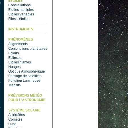
ETOILES
Constellations
Etoiles multiples
Etoiles variables
Filés d'étoiles
INSTRUMENTS
PHÉNOMÈNES
Alignements
Conjonctions planétaires
Eclairs
Eclipses
Etoiles filantes
Nuages
Optique Atmosphérique
Passage de satellites
Pollution Lumineuse
Transits
PRÉVISIONS MÉTÉO
POUR L'ASTRONOMIE
SYSTÈME SOLAIRE
Astéroïdes
Comètes
Lune