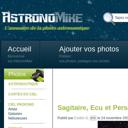
Accueil
Ajouter vos photos
Bienvenue
Publiez
sur AstronoMike
vos photos, partagez vos clichés
Photos
ASTRONAUTIQUE
CARTES DU CIEL
CIEL PROFOND
Sagitaire, Ecu et Per
Amas
Galaxies
Publié par
Cedric G.
le 24 novembre 200
Nébuleuses
875