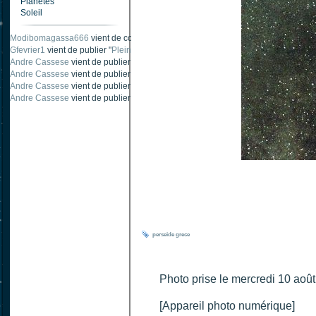
Planètes
Soleil
Modibomagassa666
vient de commenter "
Ombre portée d'une traînée d'avion
".
Gfevrier1
vient de publier "
Pleine Lune - 9 Aout 205
".
Andre Cassese
vient de publier "
Tache solaire 18 juin 2021 lunette 120 mm Ha
Andre Cassese
vient de publier "
Tache solaire 21 juin 2021 lunette halpha 12
Andre Cassese
vient de publier "
taches solaires et zone active halpha 27 juin
Andre Cassese
vient de publier "
Protuberance explosive 9 juin 2021 lunette h
perseide
grece
Photo prise le mercredi 10 aoû
[Appareil photo numérique]