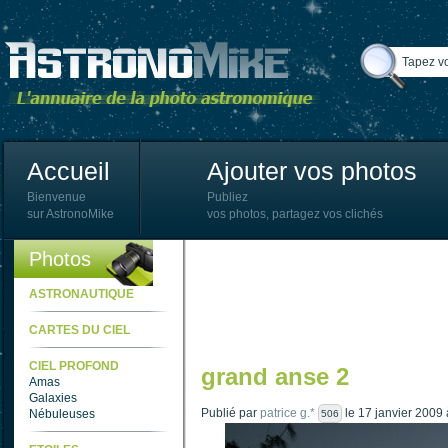
Accueil
Ajouter vos photos
Bienvenue
Publiez
sur AstronoMike
vos photos, partagez vos clichés
Photos
ASTRONAUTIQUE
CARTES DU CIEL
CIEL PROFOND
grand anse 2
Amas
Galaxies
Publié par
patrice g.*
le 17 janvier 2009
Nébuleuses
506