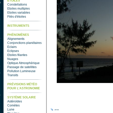
ETOILES
Constellations
Etoiles multiples
Etoiles variables
Filés d'étoiles
INSTRUMENTS
PHÉNOMÈNES
Alignements
Conjonctions planétaires
Eclairs
Eclipses
Etoiles filantes
Nuages
Optique Atmosphérique
Passage de satellites
Pollution Lumineuse
Transits
PRÉVISIONS MÉTÉO
POUR L'ASTRONOMIE
SYSTÈME SOLAIRE
Astéroïdes
Comètes
Lune
anse