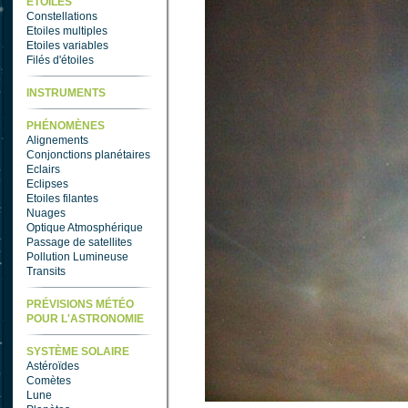
ETOILES
Constellations
Etoiles multiples
Etoiles variables
Filés d'étoiles
INSTRUMENTS
PHÉNOMÈNES
Alignements
Conjonctions planétaires
Eclairs
Eclipses
Etoiles filantes
Nuages
Optique Atmosphérique
Passage de satellites
Pollution Lumineuse
Transits
PRÉVISIONS MÉTÉO
POUR L'ASTRONOMIE
SYSTÈME SOLAIRE
Astéroïdes
Comètes
Lune