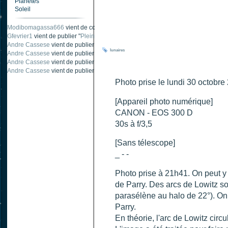
Planètes
Soleil
Modibomagassa666
vient de commenter "
Ombre portée d'une traînée d'avion
".
Gfevrier1
vient de publier "
Pleine Lune - 9 Aout 205
".
Andre Cassese
vient de publier "
Tache solaire 18 juin 2021 lunette 120 mm Ha
lunaires
Andre Cassese
vient de publier "
Tache solaire 21 juin 2021 lunette halpha 12
Andre Cassese
vient de publier "
taches solaires et zone active halpha 27 juin
Andre Cassese
vient de publier "
Protuberance explosive 9 juin 2021 lunette h
Photo prise le lundi 30 octobre
[Appareil photo numérique]
CANON - EOS 300 D
30s à f/3,5
[Sans télescope]
_ - -
Photo prise à 21h41. On peut y v
de Parry. Des arcs de Lowitz son
parasélène au halo de 22°). On e
Parry.
En théorie, l'arc de Lowitz circu