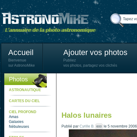
Accueil
Ajouter vos photos
Bienvenue
Publiez
sur AstronoMike
vos photos, partagez vos clichés
Photos
ASTRONAUTIQUE
CARTES DU CIEL
CIEL PROFOND
Halos lunaires
Amas
Galaxies
Publié par
Cyrille B.
le 5 novembre 2006
Nébuleuses
600