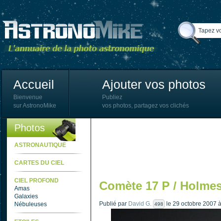
Accueil
Ajouter vos photos
Bienvenue
Publiez
sur AstronoMike
vos photos, partagez vos clichés
Photos
ASTRONAUTIQUE
CARTES DU CIEL
CIEL PROFOND
Comète 17 P / Holme
Amas
Galaxies
Publié par
David G.
le 29 octobre 2007 
Nébuleuses
498