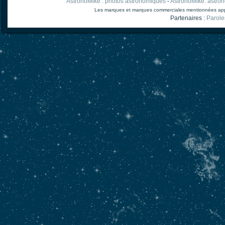
AstronoMike : photos astronomiques
-
AstronoMike: astro
Les marques et marques commerciales mentionnées appart
Partenaires :
Parole