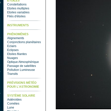
ETOILES
Constellations
Etoiles multiples
Etoiles variables
Filés d'étoiles
INSTRUMENTS
PHÉNOMÈNES
Alignements
Conjonctions planétaires
Eclairs
Eclipses
Etoiles filantes
Nuages
Optique Atmosphérique
Passage de satellites
Pollution Lumineuse
Transits
PRÉVISIONS MÉTÉO
POUR L'ASTRONOMIE
SYSTÈME SOLAIRE
Astéroïdes
Comètes
Lune