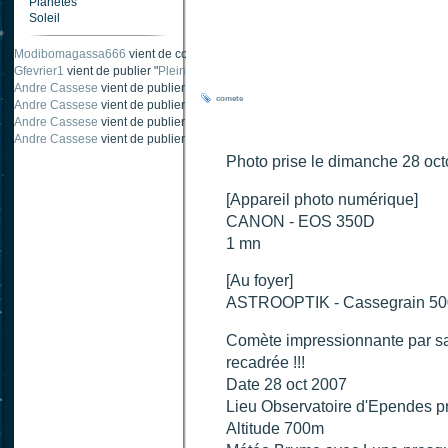
Planètes
Soleil
Modibomagassa666
vient de commenter "
Ombre portée d'une traînée d'avion
".
Gfevrier1
vient de publier "
Pleine Lune - 9 Aout 205
".
Andre Cassese
vient de publier "
Tache solaire 18 juin 2021 lunette 120 mm Ha
comete
Andre Cassese
vient de publier "
Tache solaire 21 juin 2021 lunette halpha 12
Andre Cassese
vient de publier "
taches solaires et zone active halpha 27 juin
Andre Cassese
vient de publier "
Protuberance explosive 9 juin 2021 lunette h
Photo prise le dimanche 28 oc
[Appareil photo numérique]
CANON - EOS 350D
1 mn
[Au foyer]
ASTROOPTIK - Cassegrain 50
Comète impressionnante par sa l
recadrée !!!
Date 28 oct 2007
Lieu Observatoire d'Ependes pr
Altitude 700m