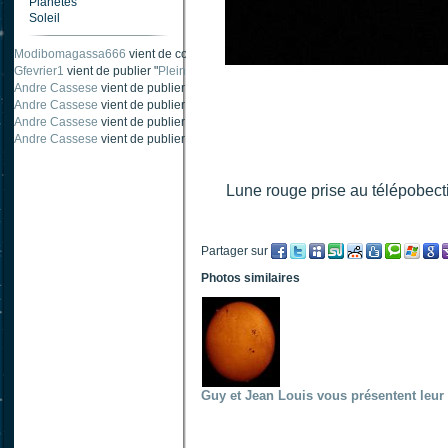
Planètes
Soleil
Modibomagassa666
vient de commenter "
Ombre portée d'une traînée d'avion
".
Gfevrier1
vient de publier "
Pleine Lune - 9 Aout 205
".
Andre Cassese
vient de publier "
Tache solaire 18 juin 2021 lunette 120 mm Ha
Andre Cassese
vient de publier "
Tache solaire 21 juin 2021 lunette halpha 12
Andre Cassese
vient de publier "
taches solaires et zone active halpha 27 juin
Andre Cassese
vient de publier "
Protuberance explosive 9 juin 2021 lunette h
Lune rouge prise au télépobecti
Partager sur
Photos similaires
Guy et Jean Louis vous présentent leur