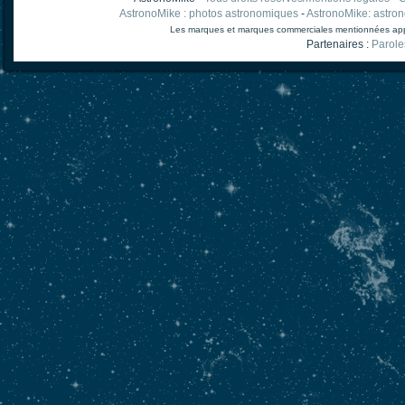
AstronoMike : photos astronomiques
-
AstronoMike: astro
Les marques et marques commerciales mentionnées appart
Partenaires :
Parole