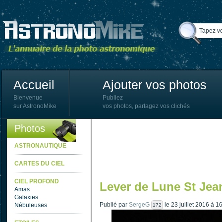
Accueil
Ajouter vos photos
Bienvenue
Publiez
sur AstronoMike
vos photos, partagez vos clichés
Photos
ASTRONAUTIQUE
CARTES DU CIEL
CIEL PROFOND
Lever de Lune St Jea
Amas
Galaxies
Publié par
SergeG
le 23 juillet 2016 à 1
Nébuleuses
172