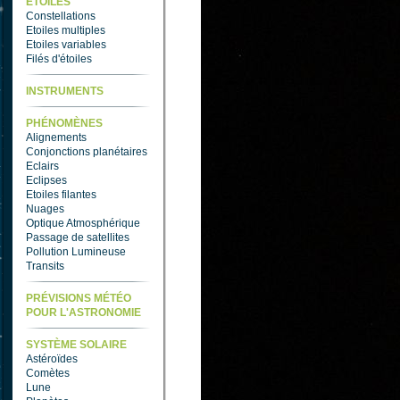
ETOILES
Constellations
Etoiles multiples
Etoiles variables
Filés d'étoiles
INSTRUMENTS
PHÉNOMÈNES
Alignements
Conjonctions planétaires
Eclairs
Eclipses
Etoiles filantes
Nuages
Optique Atmosphérique
Passage de satellites
Pollution Lumineuse
Transits
PRÉVISIONS MÉTÉO
POUR L'ASTRONOMIE
SYSTÈME SOLAIRE
Astéroïdes
Comètes
Lune