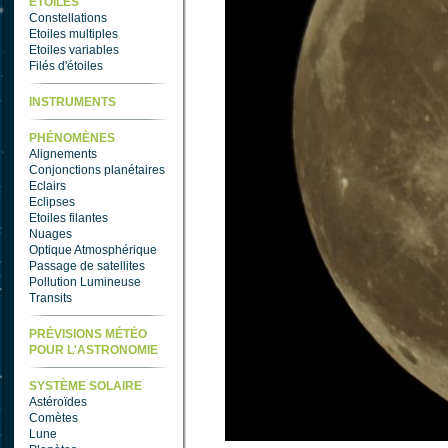
ETOILES
Constellations
Etoiles multiples
Etoiles variables
Filés d'étoiles
INSTRUMENTS
PHÉNOMÈNES
Alignements
Conjonctions planétaires
Eclairs
Eclipses
Etoiles filantes
Nuages
Optique Atmosphérique
Passage de satellites
Pollution Lumineuse
Transits
PRÉVISIONS MÉTÉO
POUR L'ASTRONOMIE
SYSTÈME SOLAIRE
Astéroïdes
Comètes
Lune