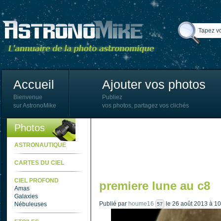
Accueil
Ajouter vos photos
Bienvenue
Publiez
sur AstronoMike
vos photos, partagez vos clichés
Photos
ASTRONAUTIQUE
CARTES DU CIEL
CIEL PROFOND
premiere lune au c8
Amas
Galaxies
Publié par
houme16
le 26 août 2013 à 1
Nébuleuses
57