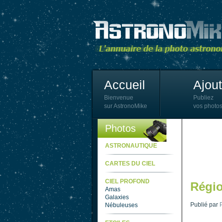
Accueil
Ajou
Bienvenue
Publiez
sur AstronoMike
vos photos
Photos
ASTRONAUTIQUE
CARTES DU CIEL
CIEL PROFOND
Régio
Amas
Galaxies
Publié par
Nébuleuses