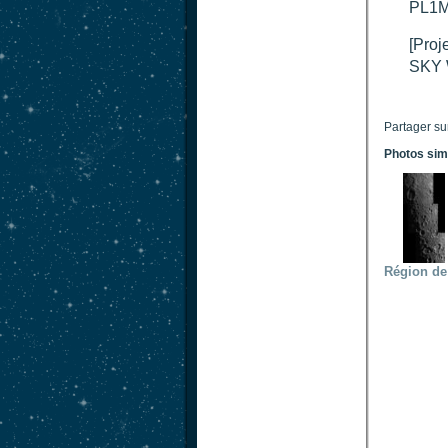
PL1M
[Proj
SKY 
Partager su
Photos sim
Région de