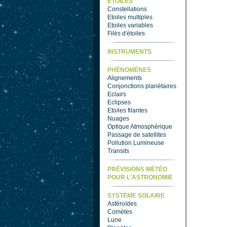
ETOILES
Constellations
Etoiles multiples
Etoiles variables
Filés d'étoiles
INSTRUMENTS
PHÉNOMÈNES
Alignements
Conjonctions planétaires
Eclairs
Eclipses
Etoiles filantes
Nuages
Optique Atmosphérique
Passage de satellites
Pollution Lumineuse
Transits
PRÉVISIONS MÉTÉO
POUR L'ASTRONOMIE
SYSTÈME SOLAIRE
Astéroïdes
Comètes
Lune