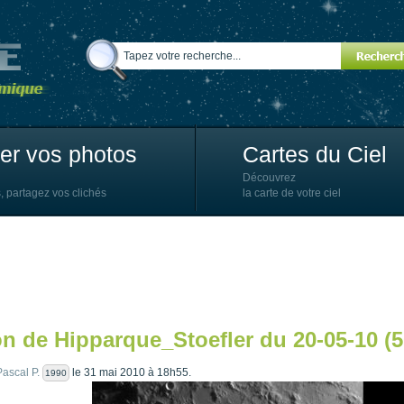
ter vos photos
Cartes du Ciel
Découvrez
, partagez vos clichés
la carte de votre ciel
n de Hipparque_Stoefler du 20-05-10 (5
Pascal P.
le 31 mai 2010 à 18h55.
1990