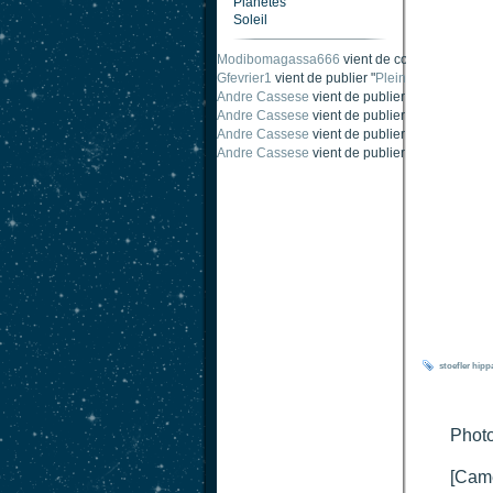
Planètes
Soleil
Modibomagassa666
vient de commenter "
Omb
Gfevrier1
vient de publier "
Pleine Lune - 9 Aou
Andre Cassese
vient de publier "
Tache solair
Andre Cassese
vient de publier "
Tache solair
Andre Cassese
vient de publier "
taches solair
Andre Cassese
vient de publier "
Protuberance
stoefler
hipp
Photo
[Cam