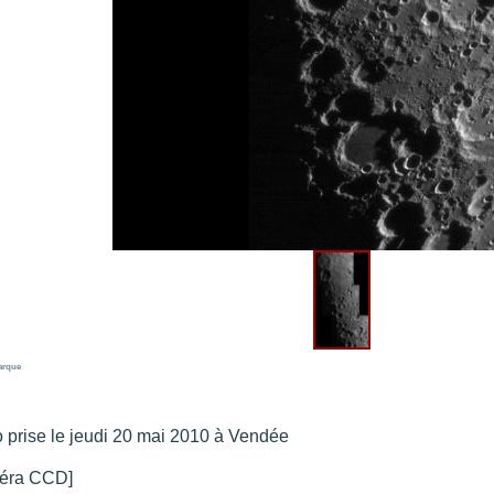
re portée d'une traînée d'avion
".
t 205
".
e 18 juin 2021 lunette 120 mm Halpha
".
e 21 juin 2021 lunette halpha 120 mm
".
es et zone active halpha 27 juin 2021 lunette 120 mm
".
 explosive 9 juin 2021 lunette halpha 120 mm
".
arque
 prise le jeudi 20 mai 2010 à Vendée
éra CCD]